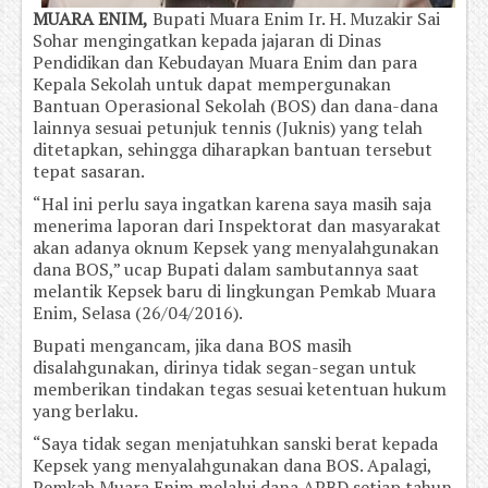
MUARA ENIM,
Bupati Muara Enim Ir. H. Muzakir Sai
Sohar mengingatkan kepada jajaran di Dinas
Pendidikan dan Kebudayan Muara Enim dan para
Kepala Sekolah untuk dapat mempergunakan
Bantuan Operasional Sekolah (BOS) dan dana-dana
lainnya sesuai petunjuk tennis (Juknis) yang telah
ditetapkan, sehingga diharapkan bantuan tersebut
tepat sasaran.
“Hal ini perlu saya ingatkan karena saya masih saja
menerima laporan dari Inspektorat dan masyarakat
akan adanya oknum Kepsek yang menyalahgunakan
dana BOS,” ucap Bupati dalam sambutannya saat
melantik Kepsek baru di lingkungan Pemkab Muara
Enim, Selasa (26/04/2016).
Bupati mengancam, jika dana BOS masih
disalahgunakan, dirinya tidak segan-segan untuk
memberikan tindakan tegas sesuai ketentuan hukum
yang berlaku.
“Saya tidak segan menjatuhkan sanski berat kepada
Kepsek yang menyalahgunakan dana BOS. Apalagi,
Pemkab Muara Enim melalui dana APBD setiap tahun