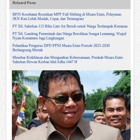
Related Posts
BPJS Kesehatan Resmikan MPP Full Shifting di Muara Enim, Pelayanan
JKN Kini Lebih Mudah, Cepat, dan Terintegrasi
PT TeL Salurkan 115 Ribu Liter Air Bersih untuk Warga Terdampak Kemarau
PT TeL Gandeng Pemerintah dan Warga Bersihkan Sungai Lematang, Wujud
Nyata Komitmen Jaga Lingkungan
Pelantikan Pengurus DPD PPNI Muara Enim Periode 2025-2030
Berlangsung Meriah
Menebar Keikhlasan dan Menguatkan Kebersamaan, Pemkab Muara Enim
Salurkan Hewan Kurban Idul Adha 1447 H