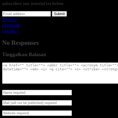
subscriber our newslatter below
Submit
Twitter
Facebook
Google +
No Responses
Tinggalkan Balasan