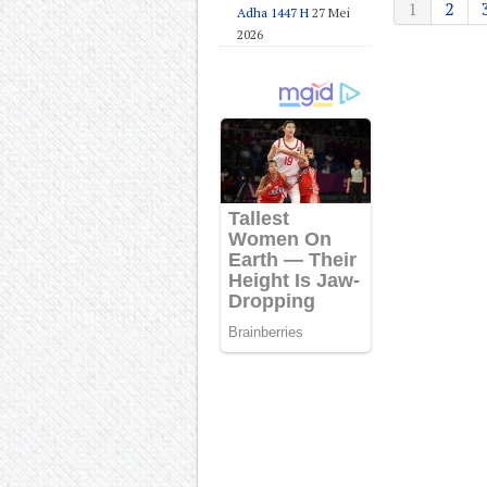
1
2
Adha 1447 H
27 Mei
2026