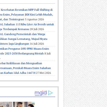
 Kesehatan Resmikan MPP Full Shifting di
a Enim, Pelayanan JKN Kini Lebih Mudah,
t, dan Terintegrasi
5 Agustus 2026
eL Salurkan 115 Ribu Liter Air Bersih untuk
ga Terdampak Kemarau
28 Juli 2026
TeL Gandeng Pemerintah dan Warga
sihkan Sungai Lematang, Wujud Nyata
itmen Jaga Lingkungan
16 Juli 2026
antikan Pengurus DPD PPNI Muara Enim
ode 2025-2030 Berlangsung Meriah
8 Juli
6
ebar Keikhlasan dan Menguatkan
ersamaan, Pemkab Muara Enim Salurkan
an Kurban Idul Adha 1447 H
27 Mei 2026