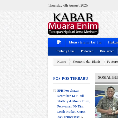
Thursday 6th August 2026
Muara Enim Hari Ini
Hukum
Tentang Kami
Pedoman
Disclaimer
Home
Ekonomi dan Bisnis
Featur
SOSIAL B
POS-POS TERBARU
BPJS Kesehatan
Resmikan MPP Full
Shifting di Muara Enim,
Pelayanan JKN Kini
Lebih Mudah, Cepat,
dan Terintegrasi
5