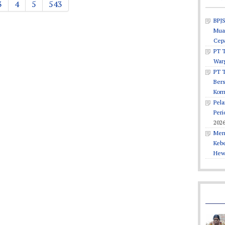
3
4
5
543
BPJS
Muar
Cepa
PT T
War
PT 
Ber
Kom
Pel
Peri
202
Men
Keb
Hew