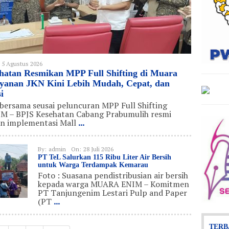
5 Agustus 2026
hatan Resmikan MPP Full Shifting di Muara
ayanan JKN Kini Lebih Mudah, Cepat, dan
i
 bersama seusai peluncuran MPP Full Shifting
 – BPJS Kesehatan Cabang Prabumulih resmi
n implementasi Mall
...
By:
admin
On:
28 Juli 2026
PT TeL Salurkan 115 Ribu Liter Air Bersih
untuk Warga Terdampak Kemarau
Foto : Suasana pendistribusian air bersih
kepada warga MUARA ENIM – Komitmen
PT Tanjungenim Lestari Pulp and Paper
(PT
...
TERB