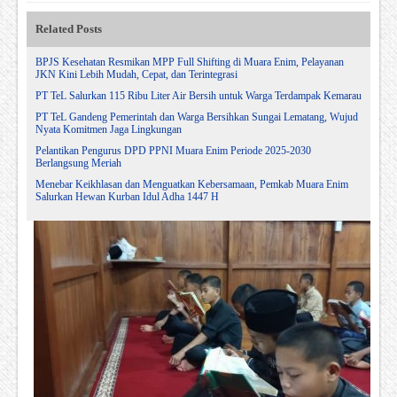
Related Posts
BPJS Kesehatan Resmikan MPP Full Shifting di Muara Enim, Pelayanan
JKN Kini Lebih Mudah, Cepat, dan Terintegrasi
PT TeL Salurkan 115 Ribu Liter Air Bersih untuk Warga Terdampak Kemarau
PT TeL Gandeng Pemerintah dan Warga Bersihkan Sungai Lematang, Wujud
Nyata Komitmen Jaga Lingkungan
Pelantikan Pengurus DPD PPNI Muara Enim Periode 2025-2030
Berlangsung Meriah
Menebar Keikhlasan dan Menguatkan Kebersamaan, Pemkab Muara Enim
Salurkan Hewan Kurban Idul Adha 1447 H