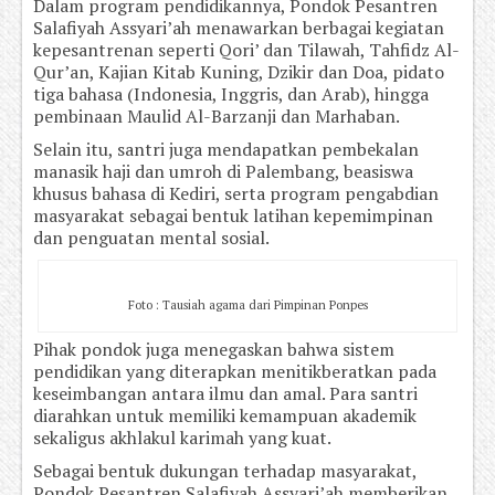
Dalam program pendidikannya, Pondok Pesantren
Salafiyah Assyari’ah menawarkan berbagai kegiatan
kepesantrenan seperti Qori’ dan Tilawah, Tahfidz Al-
Qur’an, Kajian Kitab Kuning, Dzikir dan Doa, pidato
tiga bahasa (Indonesia, Inggris, dan Arab), hingga
pembinaan Maulid Al-Barzanji dan Marhaban.
Selain itu, santri juga mendapatkan pembekalan
manasik haji dan umroh di Palembang, beasiswa
khusus bahasa di Kediri, serta program pengabdian
masyarakat sebagai bentuk latihan kepemimpinan
dan penguatan mental sosial.
Foto : Tausiah agama dari Pimpinan Ponpes
Pihak pondok juga menegaskan bahwa sistem
pendidikan yang diterapkan menitikberatkan pada
keseimbangan antara ilmu dan amal. Para santri
diarahkan untuk memiliki kemampuan akademik
sekaligus akhlakul karimah yang kuat.
Sebagai bentuk dukungan terhadap masyarakat,
Pondok Pesantren Salafiyah Assyari’ah memberikan