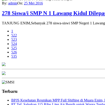
By:
admin
On:
25 Mei 2016
278 Siswa/i SMP N 1 Lawang Kidul Dilepa
TANJUNG ENIM,Sebanyak 278 siswa-siswi SMP Negeri 1 Lawang Kid
1
522
523
524
525
526
535
Terbaru
BPJS Kesehatan Resmikan MPP Full Shifting di Muara Enim, P
PT TeL Salurkan 115 Ribu Liter Air Bersih untuk Warga Ter