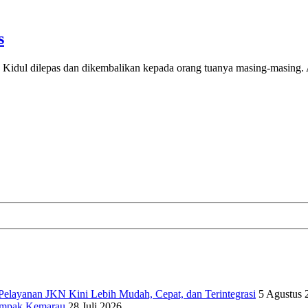
s
ul dilepas dan dikembalikan kepada orang tuanya masing-masing. 
elayanan JKN Kini Lebih Mudah, Cepat, dan Terintegrasi
5 Agustus 
dampak Kemarau
28 Juli 2026