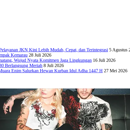
elayanan JKN Kini Lebih Mudah, Cepat, dan Terintegrasi
5 Agustus 
dampak Kemarau
28 Juli 2026
matang, Wujud Nyata Komitmen Jaga Lingkungan
16 Juli 2026
30 Berlangsung Meriah
8 Juli 2026
Muara Enim Salurkan Hewan Kurban Idul Adha 1447 H
27 Mei 2026