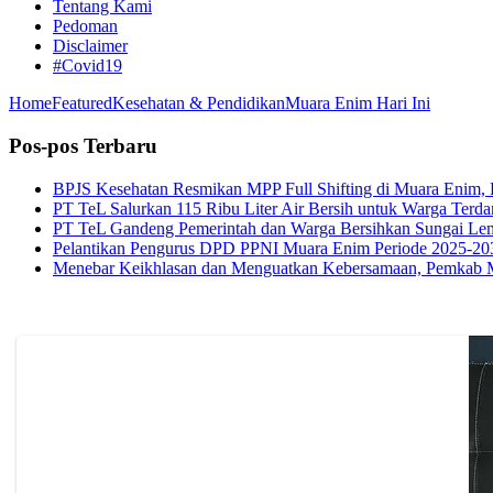
Tentang Kami
Pedoman
Disclaimer
#Covid19
Home
Featured
Kesehatan & Pendidikan
Muara Enim Hari Ini
Pos-pos Terbaru
BPJS Kesehatan Resmikan MPP Full Shifting di Muara Enim, P
PT TeL Salurkan 115 Ribu Liter Air Bersih untuk Warga Ter
PT TeL Gandeng Pemerintah dan Warga Bersihkan Sungai Le
Pelantikan Pengurus DPD PPNI Muara Enim Periode 2025-20
Menebar Keikhlasan dan Menguatkan Kebersamaan, Pemkab 