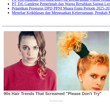
PT TeL Gandeng Pemerintah dan Warga Bersihkan Sungai Le
Pelantikan Pengurus DPD PPNI Muara Enim Periode 2025-20
Menebar Keikhlasan dan Menguatkan Kebersamaan, Pemkab 