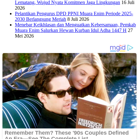
Lematang, Wujud Nyata Komitmen Jaga Lingkungan
16 Juli
2026
Pelantikan Pengurus DPD PPNI Muara Enim Periode 2025-
2030 Berlangsung Meriah
8 Juli 2026
Menebar Keikhlasan dan Menguatkan Kebersamaan, Pemkab
Muara Enim Salurkan Hewan Kurban Idul Adha 1447 H
27
Mei 2026