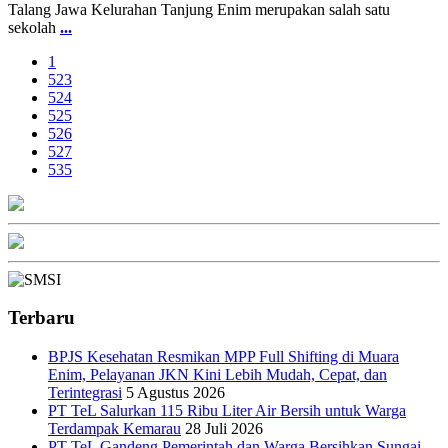
Talang Jawa Kelurahan Tanjung Enim merupakan salah satu
sekolah
...
1
523
524
525
526
527
535
Terbaru
BPJS Kesehatan Resmikan MPP Full Shifting di Muara
Enim, Pelayanan JKN Kini Lebih Mudah, Cepat, dan
Terintegrasi
5 Agustus 2026
PT TeL Salurkan 115 Ribu Liter Air Bersih untuk Warga
Terdampak Kemarau
28 Juli 2026
PT TeL Gandeng Pemerintah dan Warga Bersihkan Sungai