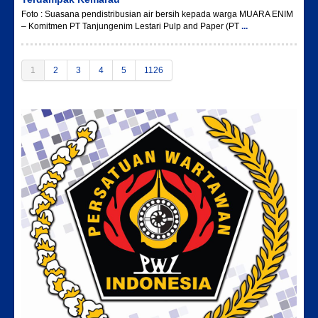
Foto : Suasana pendistribusian air bersih kepada warga MUARA ENIM
– Komitmen PT Tanjungenim Lestari Pulp and Paper (PT
...
1
2
3
4
5
1126