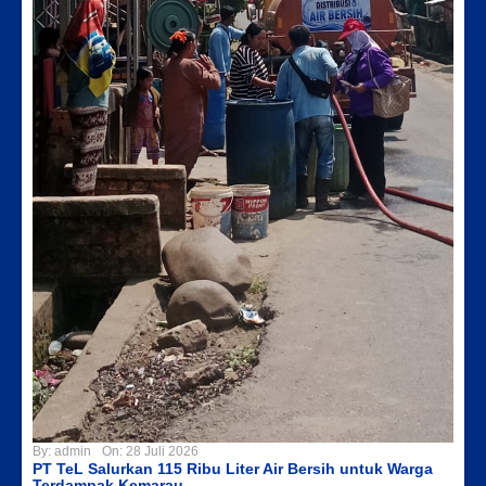
By:
admin
On:
28 Juli 2026
PT TeL Salurkan 115 Ribu Liter Air Bersih untuk Warga
Terdampak Kemarau