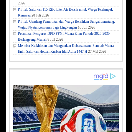
2026
PT TeL Salurkan 115 Ribu Liter Air Bersih untuk Warga Terdampak
Kemarau
28 Juli 2026
PT TeL Gandeng Pemerintah dan Warga Bersihkan Sungai Lematang,
Wujud Nyata Komitmen Jaga Lingkungan
16 Juli 2026
Pelantikan Pengurus DPD PPNI Muara Enim Periode 2025-2030
Berlangsung Meriah
8 Juli 2026
Menebar Keikhlasan dan Menguatkan Kebersamaan, Pemkab Muara
Enim Salurkan Hewan Kurban Idul Adha 1447 H
27 Mei 2026