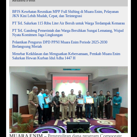
Related Posts
BPJS Kesehatan Resmikan MPP Full Shifting di Muara Enim, Pelayanan
JKN Kini Lebih Mudah, Cepat, dan Terintegrasi
PT TeL Salurkan 115 Ribu Liter Air Bersih untuk Warga Terdampak Kemarau
PT TeL Gandeng Pemerintah dan Warga Bersihkan Sungai Lematang, Wujud
Nyata Komitmen Jaga Lingkungan
Pelantikan Pengurus DPD PPNI Muara Enim Periode 2025-2030
Berlangsung Meriah
Menebar Keikhlasan dan Menguatkan Kebersamaan, Pemkab Muara Enim
Salurkan Hewan Kurban Idul Adha 1447 H
MUARA ENIM –
Pengguliran dana program Corpoorate