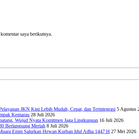
 komentar saya berikutnya.
elayanan JKN Kini Lebih Mudah, Cepat, dan Terintegrasi
5 Agustus 
dampak Kemarau
28 Juli 2026
matang, Wujud Nyata Komitmen Jaga Lingkungan
16 Juli 2026
30 Berlangsung Meriah
8 Juli 2026
Muara Enim Salurkan Hewan Kurban Idul Adha 1447 H
27 Mei 2026