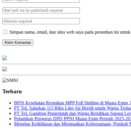
Simpan nama, email, dan situs web saya pada peramban ini untuk
Terbaru
BPJS Kesehatan Resmikan MPP Full Shifting di Muara Enim, P
PT TeL Salurkan 115 Ribu Liter Air Bersih untuk Warga Ter
PT TeL Gandeng Pemerintah dan Warga Bersihkan Sungai Le
Pelantikan Pengurus DPD PPNI Muara Enim Periode 2025-20
Menebar Keikhlasan dan Menguatkan Kebersamaan, Pemkab 