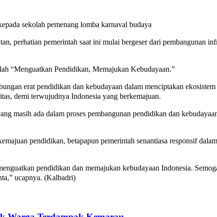
kepada sekolah pemenang lomba karnaval budaya
n, perhatian pemerintah saat ini mulai bergeser dari pembangunan in
adalah “Menguatkan Pendidikan, Memajukan Kebudayaan.”
bungan erat pendidikan dan kebudayaan dalam menciptakan ekosistem 
tas, demi terwujudnya Indonesia yang berkemajuan.
 yang masih ada dalam proses pembangunan pendidikan dan kebudayaan 
emajuan pendidikan, betapapun pemerintah senantiasa responsif dala
s menguatkan pendidikan dan memajukan kebudayaan Indonesia. Semog
nta,” ucapnya. (Kalbadri)
ntuk Warga Terdampak Kemarau