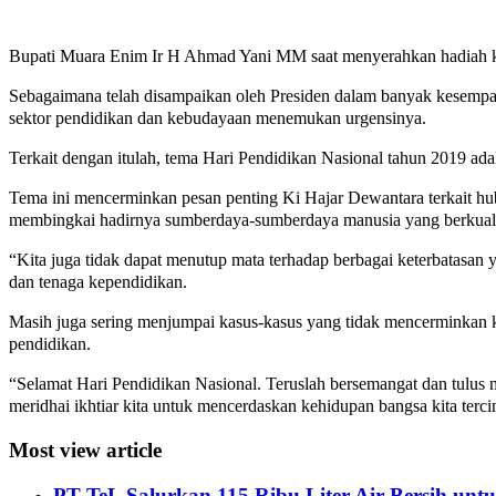
Bupati Muara Enim Ir H Ahmad Yani MM saat menyerahkan hadiah 
Sebagaimana telah disampaikan oleh Presiden dalam banyak kesempata
sektor pendidikan dan kebudayaan menemukan urgensinya.
Terkait dengan itulah, tema Hari Pendidikan Nasional tahun 2019 
Tema ini mencerminkan pesan penting Ki Hajar Dewantara terkait hu
membingkai hadirnya sumberdaya-sumberdaya manusia yang berkuali
“Kita juga tidak dapat menutup mata terhadap berbagai keterbatasan
dan tenaga kependidikan.
Masih juga sering menjumpai kasus-kasus yang tidak mencerminkan k
pendidikan.
“Selamat Hari Pendidikan Nasional. Teruslah bersemangat dan tulu
meridhai ikhtiar kita untuk mencerdaskan kehidupan bangsa kita terci
Most view article
PT TeL Salurkan 115 Ribu Liter Air Bersih u