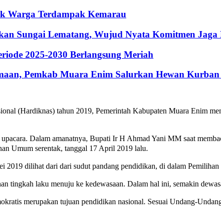
ntuk Warga Terdampak Kemarau
hkan Sungai Lematang, Wujud Nyata Komitmen Jaga
riode 2025-2030 Berlangsung Meriah
maan, Pemkab Muara Enim Salurkan Hewan Kurban 
ional (Hardiknas) tahun 2019, Pemerintah Kabupaten Muara Enim men
r upacara. Dalam amanatnya, Bupati Ir H Ahmad Yani MM saat memba
ihan Umum serentak, tanggal 17 April 2019 lalu.
i 2019 dilihat dari dari sudut pandang pendidikan, di dalam Pemilihan
han tingkah laku menuju ke kedewasaan. Dalam hal ini, semakin dewas
mokratis merupakan tujuan pendidikan nasional. Sesuai Undang-Undan