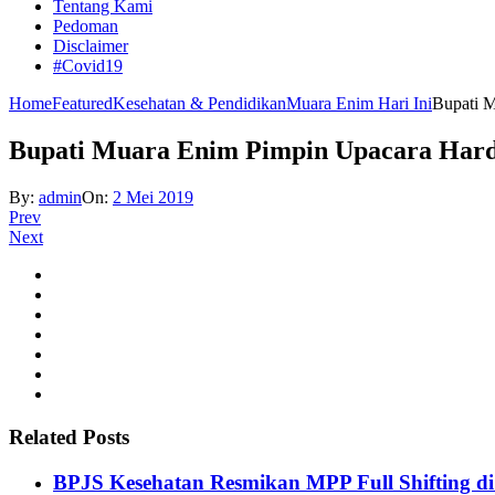
Tentang Kami
Pedoman
Disclaimer
#Covid19
Home
Featured
Kesehatan & Pendidikan
Muara Enim Hari Ini
Bupati 
Bupati Muara Enim Pimpin Upacara Hard
By:
admin
On:
2 Mei 2019
Prev
Next
Related Posts
BPJS Kesehatan Resmikan MPP Full Shifting di