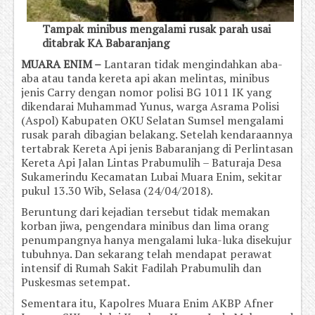
Tampak minibus mengalami rusak parah usai
ditabrak KA Babaranjang
MUARA ENIM –
Lantaran tidak mengindahkan aba-
aba atau tanda kereta api akan melintas, minibus
jenis Carry dengan nomor polisi BG 1011 IK yang
dikendarai Muhammad Yunus, warga Asrama Polisi
(Aspol) Kabupaten OKU Selatan Sumsel mengalami
rusak parah dibagian belakang. Setelah kendaraannya
tertabrak Kereta Api jenis Babaranjang di Perlintasan
Kereta Api Jalan Lintas Prabumulih – Baturaja Desa
Sukamerindu Kecamatan Lubai Muara Enim, sekitar
pukul 13.30 Wib, Selasa (24/04/2018).
Beruntung dari kejadian tersebut tidak memakan
korban jiwa, pengendara minibus dan lima orang
penumpangnya hanya mengalami luka-luka disekujur
tubuhnya. Dan sekarang telah mendapat perawat
intensif di Rumah Sakit Fadilah Prabumulih dan
Puskesmas setempat.
Sementara itu, Kapolres Muara Enim AKBP Afner