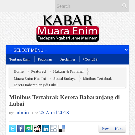
Tentang Kami
Pedoman
Disclaimer
#Covid19
Home
Featured
Hukum & Kriminal
Muara Enim Hari Ini
Sosial Budaya
Minibus Tertabrak
Kereta Babaranjang di Lubai
Minibus Tertabrak Kereta Babaranjang di
Lubai
admin
25 April 2018
By:
On:
Prev
Next