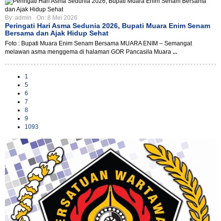
By:
admin
On:
8 Mei 2026
Peringati Hari Asma Sedunia 2026, Bupati Muara Enim Senam
Bersama dan Ajak Hidup Sehat
Foto : Bupati Muara Enim Senam Bersama MUARA ENIM – Semangat
melawan asma menggema di halaman GOR Pancasila Muara
...
1
5
6
7
8
9
1093