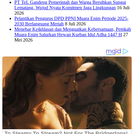
PT TeL Gandeng Pemerintah dan Warga Bersihkan Sungai
Lematang, Wujud Nyata Komitmen Jaga Lingkungan
16 Juli
2026
Pelantikan Pengurus DPD PPNI Muara Enim Periode 2025-
2030 Berlangsung Meriah
8 Juli 2026
Menebar Keikhlasan dan Menguatkan Kebersamaan, Pemkab
Muara Enim Salurkan Hewan Kurban Idul Adha 1447 H
27
Mei 2026