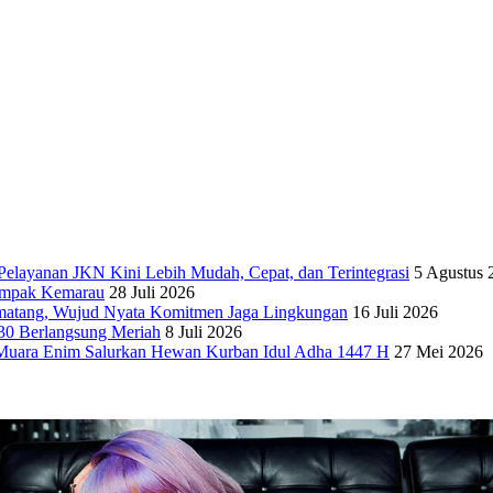
elayanan JKN Kini Lebih Mudah, Cepat, dan Terintegrasi
5 Agustus 
dampak Kemarau
28 Juli 2026
matang, Wujud Nyata Komitmen Jaga Lingkungan
16 Juli 2026
30 Berlangsung Meriah
8 Juli 2026
Muara Enim Salurkan Hewan Kurban Idul Adha 1447 H
27 Mei 2026