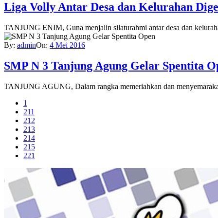
Liga Volly Antar Desa dan Kelurahan Dige
TANJUNG ENIM, Guna menjalin silaturahmi antar desa dan kelurahan 
By:
admin
On:
4 Mei 2016
SMP N 3 Tanjung Agung Gelar Spentita O
TANJUNG AGUNG, Dalam rangka memeriahkan dan menyemarakan Ha
1
211
212
213
214
215
221