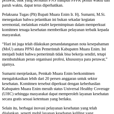
perawat, baik yang berstatus PNS maupun PPPK penuh waktu dan
paruh waktu, dapat terus diperhatikan.
Pelaksana Tugas (Plt) Bupati Muara Enim Ir. Hj. Sumarni, M.Si.
menegaskan bahwa pelantikan ini bukan sekadar kegiatan
seremonial, melainkan estafet kepemimpinan dalam memperkuat
komitmen tenaga kesehatan memberikan pelayanan terbaik kepada
masyarakat.
“Hari ini juga telah dilakukan penandatanganan nota kesepahaman
(MoU) antara PPNI dan Pemerintah Kabupaten Muara Enim. Ini
menjadi bukti bahwa pemerintah tidak bisa bekerja sendiri, tetapi
membutuhkan peran organisasi profesi, khususnya para perawat,”
ujarnya.
Sumarni menjelaskan, Pemkab Muara Enim berkomitmen
mengalokasikan lebih dari 20 persen anggaran untuk sektor
kesehatan. Komitmen tersebut diperkuat dengan keberhasilan
Kabupaten Muara Enim meraih status Universal Healthy Coverage
(UHC) sehingga masyarakat dapat memperoleh layanan kesehatan
secara gratis sesuai ketentuan yang berlaku.
Selain itu, berbagai inovasi pelayanan kesehatan yang telah
dijalankan, seperti mobil layanan kesehatan keliling yang