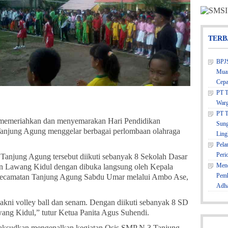
TERB
BPJS
Muar
Cepa
PT T
Warg
PT T
memeriahkan dan menyemarakan Hari Pendidikan
Sung
Tanjung Agung menggelar berbagai perlombaan olahraga
Ling
Pela
Peri
Tanjung Agung tersebut diikuti sebanyak 8 Sekolah Dasar
Mene
n Lawang Kidul dengan dibuka langsung oleh Kepala
Pemk
camatan Tanjung Agung Sabdu Umar melalui Ambo Ase,
Adh
kni volley ball dan senam. Dengan diikuti sebanyak 8 SD
ng Kidul,” tutur Ketua Panita Agus Suhendi.
imaksudkan mengenalkan kegiatan Osis SMP N 3 Tanjung