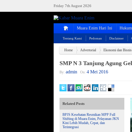
Friday 7th August 2026
Muara Enim Hari Ini
Hukum 
Tentang Kami
Pedoman
Disclaimer
Home
Advertorial
Ekonomi dan Bisnis
SMP N 3 Tanjung Agung Gel
admin
4 Mei 2016
By:
On:
Related Posts
BPJS Kesehatan Resmikan MPP Full
Shifting di Muara Enim, Pelayanan JKN
Kini Lebih Mudah, Cepat, dan
Terintegrasi