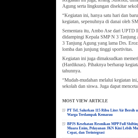
Agung serta lingkungan disekitar seko
“Kegiatan ini, hanya satu hari dan ba
kegiatan, sepenuhnya di danai oleh 
Sementara itu, Ambo Ase dari UPTD 
didampingi Kepala SMP N 3 Tanjung 
3 Tanjung Agung yang lama Drs. Eroza
lomba dan junjung tinggi sportivitas.
Kegiatan ini juga dimaksudkan memer
(Hardiknas). Pihaknya berharap kegiat
tahunnya.
“Mudah-mudahan melalui kegiatan ini, 
sekolah dan siswa. Juga dapat mencetak 
MOST VIEW ARTICLE
PT TeL Salurkan 115 Ribu Liter Air Bersih 
Warga Terdampak Kemarau
BPJS Kesehatan Resmikan MPP Full Shiftin
Muara Enim, Pelayanan JKN Kini Lebih M
Cepat, dan Terintegrasi