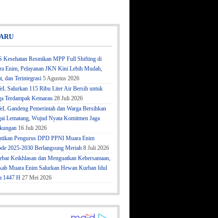
ARU
 Kesehatan Resmikan MPP Full Shifting di
a Enim, Pelayanan JKN Kini Lebih Mudah,
t, dan Terintegrasi
5 Agustus 2026
eL Salurkan 115 Ribu Liter Air Bersih untuk
a Terdampak Kemarau
28 Juli 2026
eL Gandeng Pemerintah dan Warga Bersihkan
ai Lematang, Wujud Nyata Komitmen Jaga
kungan
16 Juli 2026
ntikan Pengurus DPD PPNI Muara Enim
ode 2025-2030 Berlangsung Meriah
8 Juli 2026
bar Keikhlasan dan Menguatkan Kebersamaan,
ab Muara Enim Salurkan Hewan Kurban Idul
a 1447 H
27 Mei 2026