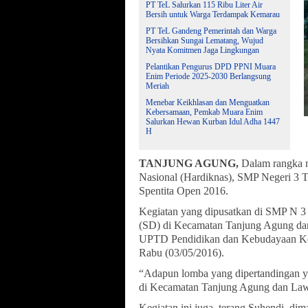
PT TeL Salurkan 115 Ribu Liter Air
Bersih untuk Warga Terdampak Kemarau
PT TeL Gandeng Pemerintah dan Warga
Bersihkan Sungai Lematang, Wujud
Nyata Komitmen Jaga Lingkungan
Pelantikan Pengurus DPD PPNI Muara
Enim Periode 2025-2030 Berlangsung
Meriah
Menebar Keikhlasan dan Menguatkan
Kebersamaan, Pemkab Muara Enim
Salurkan Hewan Kurban Idul Adha 1447
H
TANJUNG AGUNG,
Dalam rangka 
Nasional (Hardiknas), SMP Negeri 3 
Spentita Open 2016.
Kegiatan yang dipusatkan di SMP N 3 
(SD) di Kecamatan Tanjung Agung da
UPTD Pendidikan dan Kebudayaan Ke
Rabu (03/05/2016).
“Adapun lomba yang dipertandingan ya
di Kecamatan Tanjung Agung dan Lawa
Kegiatan ini juga, terang Suhendi, d