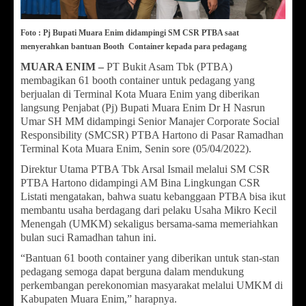
Foto : Pj Bupati Muara Enim didampingi SM CSR PTBA saat
menyerahkan bantuan Booth Container kepada para pedagang
MUARA ENIM –
PT Bukit Asam Tbk (PTBA)
membagikan 61 booth container untuk pedagang yang
berjualan di Terminal Kota Muara Enim yang diberikan
langsung Penjabat (Pj) Bupati Muara Enim Dr H Nasrun
Umar SH MM didampingi Senior Manajer Corporate Social
Responsibility (SMCSR) PTBA Hartono di Pasar Ramadhan
Terminal Kota Muara Enim, Senin sore (05/04/2022).
Direktur Utama PTBA Tbk Arsal Ismail melalui SM CSR
PTBA Hartono didampingi AM Bina Lingkungan CSR
Listati mengatakan, bahwa suatu kebanggaan PTBA bisa ikut
membantu usaha berdagang dari pelaku Usaha Mikro Kecil
Menengah (UMKM) sekaligus bersama-sama memeriahkan
bulan suci Ramadhan tahun ini.
“Bantuan 61 booth container yang diberikan untuk stan-stan
pedagang semoga dapat berguna dalam mendukung
perkembangan perekonomian masyarakat melalui UMKM di
Kabupaten Muara Enim,” harapnya.