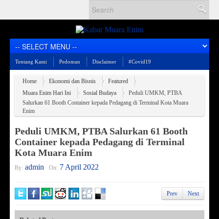
Tentang Kami
Pedoman
Disclaimer
#Covid19
Home
Ekonomi dan Bisnis
Featured
Muara Enim Hari Ini
Sosial Budaya
Peduli UMKM, PTBA
Salurkan 61 Booth Container kepada Pedagang di Terminal Kota Muara
Enim
Peduli UMKM, PTBA Salurkan 61 Booth
Container kepada Pedagang di Terminal
Kota Muara Enim
admin
7 April 2022
By:
On:
Prev
Next