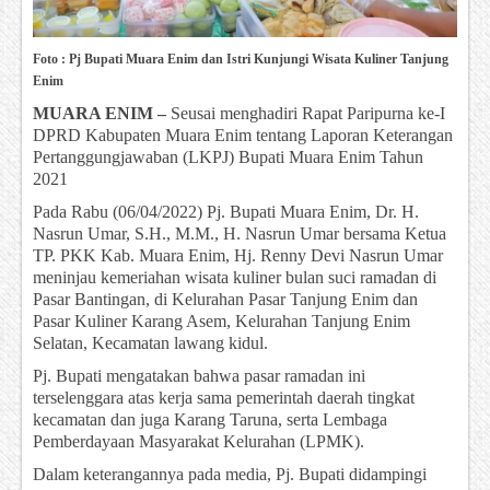
Foto : Pj Bupati Muara Enim dan Istri Kunjungi Wisata Kuliner Tanjung
Enim
MUARA ENIM –
Seusai menghadiri Rapat Paripurna ke-I
DPRD Kabupaten Muara Enim tentang Laporan Keterangan
Pertanggungjawaban (LKPJ) Bupati Muara Enim Tahun
2021
Pada Rabu (06/04/2022) Pj. Bupati Muara Enim, Dr. H.
Nasrun Umar, S.H., M.M., H. Nasrun Umar bersama Ketua
TP. PKK Kab. Muara Enim, Hj. Renny Devi Nasrun Umar
meninjau kemeriahan wisata kuliner bulan suci ramadan di
Pasar Bantingan, di Kelurahan Pasar Tanjung Enim dan
Pasar Kuliner Karang Asem, Kelurahan Tanjung Enim
Selatan, Kecamatan lawang kidul.
Pj. Bupati mengatakan bahwa pasar ramadan ini
terselenggara atas kerja sama pemerintah daerah tingkat
kecamatan dan juga Karang Taruna, serta Lembaga
Pemberdayaan Masyarakat Kelurahan (LPMK).
Dalam keterangannya pada media, Pj. Bupati didampingi