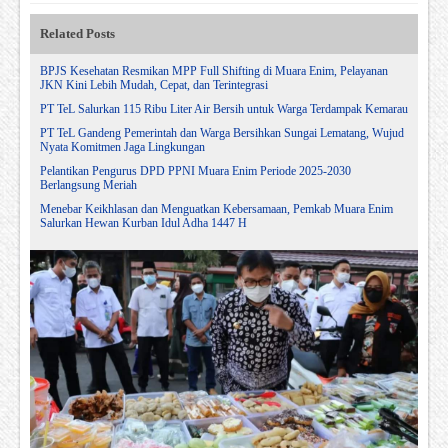
Related Posts
BPJS Kesehatan Resmikan MPP Full Shifting di Muara Enim, Pelayanan
JKN Kini Lebih Mudah, Cepat, dan Terintegrasi
PT TeL Salurkan 115 Ribu Liter Air Bersih untuk Warga Terdampak Kemarau
PT TeL Gandeng Pemerintah dan Warga Bersihkan Sungai Lematang, Wujud
Nyata Komitmen Jaga Lingkungan
Pelantikan Pengurus DPD PPNI Muara Enim Periode 2025-2030
Berlangsung Meriah
Menebar Keikhlasan dan Menguatkan Kebersamaan, Pemkab Muara Enim
Salurkan Hewan Kurban Idul Adha 1447 H