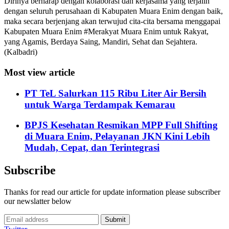
Dirinya berharap dengan kolaborasi dan kerjasama yang terjalin
dengan seluruh perusahaan di Kabupaten Muara Enim dengan baik,
maka secara berjenjang akan terwujud cita-cita bersama menggapai
Kabupaten Muara Enim #Merakyat Muara Enim untuk Rakyat,
yang Agamis, Berdaya Saing, Mandiri, Sehat dan Sejahtera.
(Kalbadri)
Most view article
PT TeL Salurkan 115 Ribu Liter Air Bersih
untuk Warga Terdampak Kemarau
BPJS Kesehatan Resmikan MPP Full Shifting
di Muara Enim, Pelayanan JKN Kini Lebih
Mudah, Cepat, dan Terintegrasi
Subscribe
Thanks for read our article for update information please subscriber
our newslatter below
Submit