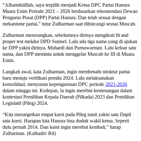
“Alhamdulillah, saya terpilih menjadi Ketua DPC Partai Hanura
Muara Enim Periode 2021 – 2026 berdasarkan rekomendasi Dewan
Pengurus Pusat (DPP) Partai Hanura. Dan telah sesuai dengan
mekanisme partai,” tutur Zulharman saat dibincangi seusai Muscab.
Zulharman menerangkan, sebelumnya dirinya mengikuti fit and
proper test melalui DPD Sumsel. Lalu ada tiga nama yang di ajukan
ke DPP yakni dirinya, Muhardi dan Purnawarman. Lalu keluar satu
nama, dan DPP meminta untuk menggelar Muscab ke III di Muara
Enim.
Langkah awal, kata Zulharman, ingin membenahi struktur partai
baru menuju verifikasi pemilu 2024. Lalu melaksanakan
konsolidasi, menyusun kepengurusan DPC periode
2021-2026
dalam minggu ini. Kedepan, Ia ingin merebut kemenangan dalam
kontestasi Pemilihan Kepala Daerah (Pilkada) 2023 dan Pemilihan
Legislatif (Pileg) 2024.
“Kita menargetkan empat kursi pada Pileg nanti yakni satu Dapil
satu kursi. Harapan kita Hanura bisa duduk wakil ketua. Seperti
dulu pernah 2014. Dan kami ingin merebut kembali,” harap
Zulharman. (Kalbadri/ Ril)