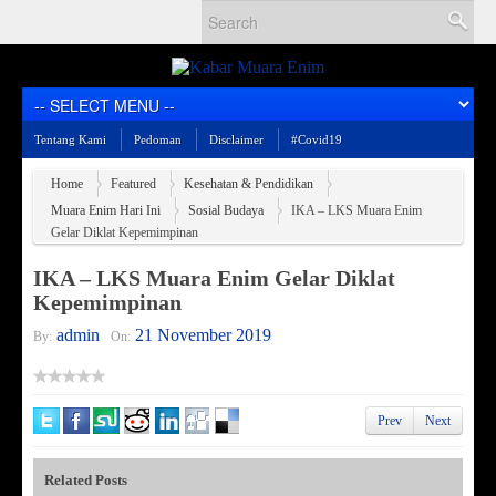
Tentang Kami
Pedoman
Disclaimer
#Covid19
Home
Featured
Kesehatan & Pendidikan
Muara Enim Hari Ini
Sosial Budaya
IKA – LKS Muara Enim
Gelar Diklat Kepemimpinan
IKA – LKS Muara Enim Gelar Diklat
Kepemimpinan
admin
21 November 2019
By:
On:
Prev
Next
Related Posts