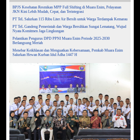
BPJS Kesehatan Resmikan MPP Full Shifting di Muara Enim, Pelayanan
JKN Kini Lebih Mudah, Cepat, dan Terintegrasi
PT TeL Salurkan 115 Ribu Liter Air Bersih untuk Warga Terdampak Kemarau
PT TeL Gandeng Pemerintah dan Warga Bersihkan Sungai Lematang, Wujud
Nyata Komitmen Jaga Lingkungan
Pelantikan Pengurus DPD PPNI Muara Enim Periode 2025-2030
Berlangsung Meriah
Menebar Keikhlasan dan Menguatkan Kebersamaan, Pemkab Muara Enim
Salurkan Hewan Kurban Idul Adha 1447 H