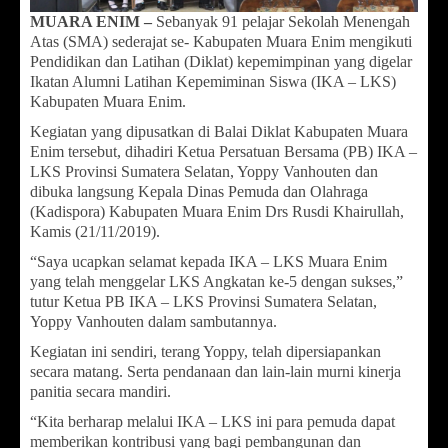
MUARA ENIM –
Sebanyak 91 pelajar Sekolah Menengah
Atas (SMA) sederajat se- Kabupaten Muara Enim mengikuti
Pendidikan dan Latihan (Diklat) kepemimpinan yang digelar
Ikatan Alumni Latihan Kepemiminan Siswa (IKA – LKS)
Kabupaten Muara Enim.
Kegiatan yang dipusatkan di Balai Diklat Kabupaten Muara
Enim tersebut, dihadiri Ketua Persatuan Bersama (PB) IKA –
LKS Provinsi Sumatera Selatan, Yoppy Vanhouten dan
dibuka langsung Kepala Dinas Pemuda dan Olahraga
(Kadispora) Kabupaten Muara Enim Drs Rusdi Khairullah,
Kamis (21/11/2019).
“Saya ucapkan selamat kepada IKA – LKS Muara Enim
yang telah menggelar LKS Angkatan ke-5 dengan sukses,”
tutur Ketua PB IKA – LKS Provinsi Sumatera Selatan,
Yoppy Vanhouten dalam sambutannya.
Kegiatan ini sendiri, terang Yoppy, telah dipersiapankan
secara matang. Serta pendanaan dan lain-lain murni kinerja
panitia secara mandiri.
“Kita berharap melalui IKA – LKS ini para pemuda dapat
memberikan kontribusi yang bagi pembangunan dan