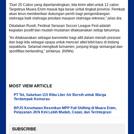
“Dari 20 Cabor yang dipertandingkan, kita kirim atlet untuk 12 cabor.
Targetnya Muara Enim masuk tiga besar untuk tingkat provinsi. Pemkab
akan terus memberikan dukungan penih bagi pengembangan
olahraga baik olahraga prestasi maupun olahraga rekreasi,” jelas dia.
Dikatakan Rusdi, Festival Serasan Soccer League Fest adalah
kegiatan positif dan mudah-mudahan dilaksanakan setiap tahunnya.
“Ini dilaksanakan sebagai barometer bagi atlit dalam meraih presrasi
dan bagi kita sebagai upaya untuk mencari atlet bibit baru di bidang
sepakbola. Selamat mengikuti turnamen, junjung tinggi semangat dan
sportifitas bertanding,” pintanya. (Kt/Ws)
MOST VIEW ARTICLE
PT TeL Salurkan 115 Ribu Liter Air Bersih untuk Warga
Terdampak Kemarau
BPJS Kesehatan Resmikan MPP Full Shifting di Muara Enim,
Pelayanan JKN Kini Lebih Mudah, Cepat, dan Terintegrasi
SUBSCRIBE