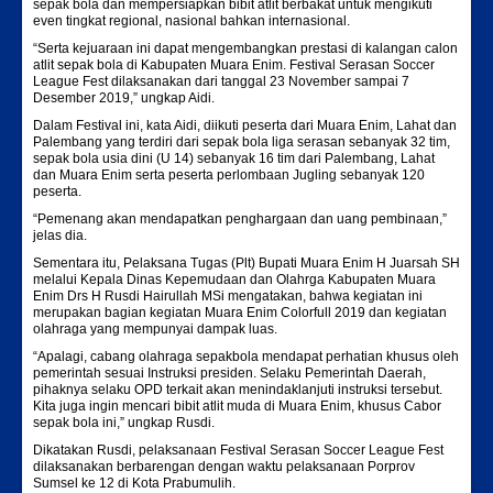
sepak bola dan mempersiapkan bibit atlit berbakat untuk mengikuti
even tingkat regional, nasional bahkan internasional.
“Serta kejuaraan ini dapat mengembangkan prestasi di kalangan calon
atlit sepak bola di Kabupaten Muara Enim. Festival Serasan Soccer
League Fest dilaksanakan dari tanggal 23 November sampai 7
Desember 2019,” ungkap Aidi.
Dalam Festival ini, kata Aidi, diikuti peserta dari Muara Enim, Lahat dan
Palembang yang terdiri dari sepak bola liga serasan sebanyak 32 tim,
sepak bola usia dini (U 14) sebanyak 16 tim dari Palembang, Lahat
dan Muara Enim serta peserta perlombaan Jugling sebanyak 120
peserta.
“Pemenang akan mendapatkan penghargaan dan uang pembinaan,”
jelas dia.
Sementara itu, Pelaksana Tugas (Plt) Bupati Muara Enim H Juarsah SH
melalui Kepala Dinas Kepemudaan dan Olahrga Kabupaten Muara
Enim Drs H Rusdi Hairullah MSi mengatakan, bahwa kegiatan ini
merupakan bagian kegiatan Muara Enim Colorfull 2019 dan kegiatan
olahraga yang mempunyai dampak luas.
“Apalagi, cabang olahraga sepakbola mendapat perhatian khusus oleh
pemerintah sesuai Instruksi presiden. Selaku Pemerintah Daerah,
pihaknya selaku OPD terkait akan menindaklanjuti instruksi tersebut.
Kita juga ingin mencari bibit atlit muda di Muara Enim, khusus Cabor
sepak bola ini,” ungkap Rusdi.
Dikatakan Rusdi, pelaksanaan Festival Serasan Soccer League Fest
dilaksanakan berbarengan dengan waktu pelaksanaan Porprov
Sumsel ke 12 di Kota Prabumulih.