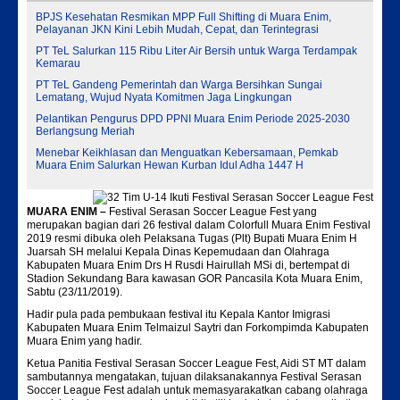
BPJS Kesehatan Resmikan MPP Full Shifting di Muara Enim,
Pelayanan JKN Kini Lebih Mudah, Cepat, dan Terintegrasi
PT TeL Salurkan 115 Ribu Liter Air Bersih untuk Warga Terdampak
Kemarau
PT TeL Gandeng Pemerintah dan Warga Bersihkan Sungai
Lematang, Wujud Nyata Komitmen Jaga Lingkungan
Pelantikan Pengurus DPD PPNI Muara Enim Periode 2025-2030
Berlangsung Meriah
Menebar Keikhlasan dan Menguatkan Kebersamaan, Pemkab
Muara Enim Salurkan Hewan Kurban Idul Adha 1447 H
MUARA ENIM –
Festival Serasan Soccer League Fest yang
merupakan bagian dari 26 festival dalam Colorfull Muara Enim Festival
2019 resmi dibuka oleh Pelaksana Tugas (Plt) Bupati Muara Enim H
Juarsah SH melalui Kepala Dinas Kepemudaan dan Olahraga
Kabupaten Muara Enim Drs H Rusdi Hairullah MSi di, bertempat di
Stadion Sekundang Bara kawasan GOR Pancasila Kota Muara Enim,
Sabtu (23/11/2019).
Hadir pula pada pembukaan festival itu Kepala Kantor Imigrasi
Kabupaten Muara Enim Telmaizul Saytri dan Forkompimda Kabupaten
Muara Enim yang hadir.
Ketua Panitia Festival Serasan Soccer League Fest, Aidi ST MT dalam
sambutannya mengatakan, tujuan dilaksanakannya Festival Serasan
Soccer League Fest adalah untuk memasyarakatkan cabang olahraga