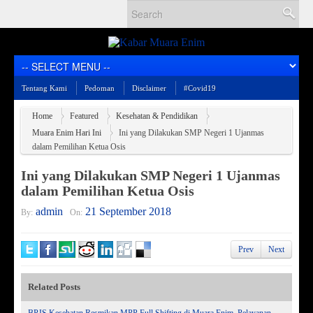
Tentang Kami
Pedoman
Disclaimer
#Covid19
Home
Featured
Kesehatan & Pendidikan
Muara Enim Hari Ini
Ini yang Dilakukan SMP Negeri 1 Ujanmas
dalam Pemilihan Ketua Osis
Ini yang Dilakukan SMP Negeri 1 Ujanmas
dalam Pemilihan Ketua Osis
admin
21 September 2018
By:
On:
Prev
Next
Related Posts
BPJS Kesehatan Resmikan MPP Full Shifting di Muara Enim, Pelayanan