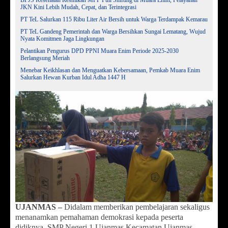
JKN Kini Lebih Mudah, Cepat, dan Terintegrasi
PT TeL Salurkan 115 Ribu Liter Air Bersih untuk Warga Terdampak Kemarau
PT TeL Gandeng Pemerintah dan Warga Bersihkan Sungai Lematang, Wujud
Nyata Komitmen Jaga Lingkungan
Pelantikan Pengurus DPD PPNI Muara Enim Periode 2025-2030
Berlangsung Meriah
Menebar Keikhlasan dan Menguatkan Kebersamaan, Pemkab Muara Enim
Salurkan Hewan Kurban Idul Adha 1447 H
UJANMAS –
Didalam memberikan pembelajaran sekaligus
menanamkan pemahaman demokrasi kepada peserta
didiknya, SMP Negeri 1 Ujanmas Kecamatan Ujanmas