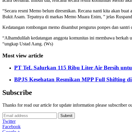
acara bersama. Imbuh dia, rencana secara resmi komunitas Memo akan 
“Secara resmi Memo belum diresmikan. Recana nanti kita akan buat 
Bukit Asam. Tepatnya di markas Memo Muara Enim, ” jelas Ruspand
Kedatangan rombongan memo disambut pengurus ponpes dan santri d
“Alhamdulilah kedatangan anggota komunitas ini membawa berkah unt
“ungkap Ustad Aang. (Ws)
Most view article
PT TeL Salurkan 115 Ribu Liter Air Bersih u
BPJS Kesehatan Resmikan MPP Full Shifting di
Subscribe
Thanks for read our article for update information please subscriber o
Submit
Twitter
Facebook
Google +