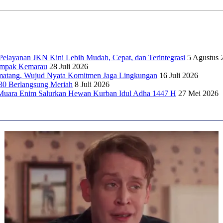
elayanan JKN Kini Lebih Mudah, Cepat, dan Terintegrasi
5 Agustus 
dampak Kemarau
28 Juli 2026
matang, Wujud Nyata Komitmen Jaga Lingkungan
16 Juli 2026
30 Berlangsung Meriah
8 Juli 2026
Muara Enim Salurkan Hewan Kurban Idul Adha 1447 H
27 Mei 2026