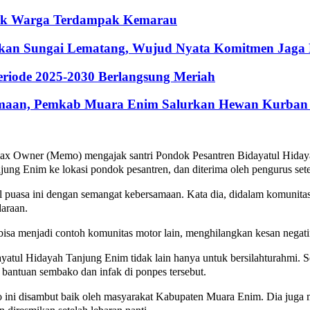
ntuk Warga Terdampak Kemarau
hkan Sungai Lematang, Wujud Nyata Komitmen Jaga
riode 2025-2030 Berlangsung Meriah
maan, Pemkab Muara Enim Salurkan Hewan Kurban 
ax Owner (Memo) mengajak santri Pondok Pesantren Bidayatul Hidaya
jung Enim ke lokasi pondok pesantren, dan diterima oleh pengurus set
uasa ini dengan semangat kebersamaan. Kata dia, didalam komunitas i
daraan.
a menjadi contoh komunitas motor lain, menghilangkan kesan negatif 
atul Hidayah Tanjung Enim tidak lain hanya untuk bersilahturahmi. S
n bantuan sembako dan infak di ponpes tersebut.
mo ini disambut baik oleh masyarakat Kabupaten Muara Enim. Dia juga