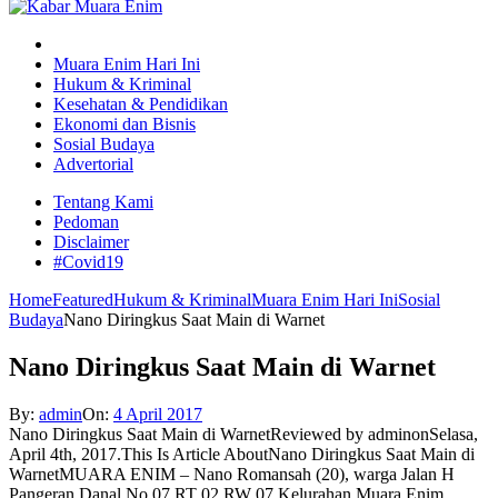
Muara Enim Hari Ini
Hukum & Kriminal
Kesehatan & Pendidikan
Ekonomi dan Bisnis
Sosial Budaya
Advertorial
Tentang Kami
Pedoman
Disclaimer
#Covid19
Home
Featured
Hukum & Kriminal
Muara Enim Hari Ini
Sosial
Budaya
Nano Diringkus Saat Main di Warnet
Nano Diringkus Saat Main di Warnet
By:
admin
On:
4 April 2017
Nano Diringkus Saat Main di Warnet
Reviewed by
admin
on
Selasa,
April 4th, 2017
.
This Is Article AboutNano Diringkus Saat Main di
Warnet
MUARA ENIM – Nano Romansah (20), warga Jalan H
Pangeran Danal No 07 RT 02 RW 07 Kelurahan Muara Enim