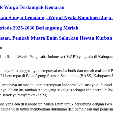
ntuk Warga Terdampak Kemarau
hkan Sungai Lematang, Wujud Nyata Komitmen Jaga
riode 2025-2030 Berlangsung Meriah
maan, Pemkab Muara Enim Salurkan Hewan Kurban 
am Ikatan Wanita Pengusaha Indonesia (IWAPI) yang ada di Kabupaten
i mayoritas anggotanya mempunyai usaha butik dan rumah makan di B
21 bertempat di Balai Agung Serasan Sekundang (BASS) Kabupaten 
alam upaya membantu para perempuan Indonesia khususnya di Sumsel
nya. Selain itu, tambah Anike yang sekaligus sebagai ketua terpili
aga swadaya masyarakat (LSM).
usaha yang ada di Kabupaten Muara Enim untuk bergabung dengan IW
a paling tidak untuk memberikan dukungan dan pembinaan dari pemerin