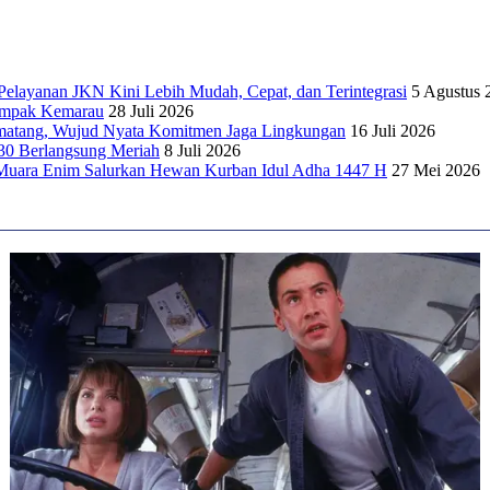
elayanan JKN Kini Lebih Mudah, Cepat, dan Terintegrasi
5 Agustus 
dampak Kemarau
28 Juli 2026
matang, Wujud Nyata Komitmen Jaga Lingkungan
16 Juli 2026
30 Berlangsung Meriah
8 Juli 2026
Muara Enim Salurkan Hewan Kurban Idul Adha 1447 H
27 Mei 2026