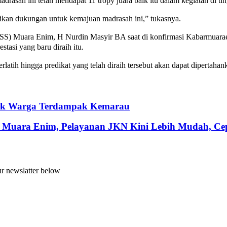
sah ini telah mendapat 11 tropy juara baik itu dalam kegiatan di ti
kan dukungan untuk kemajuan madrasah ini,” tukasnya.
SS) Muara Enim, H Nurdin Masyir BA saat di konfirmasi Kabarmuar
asi yang baru diraih itu.
rlatih hingga predikat yang telah diraih tersebut akan dapat dipertahan
ntuk Warga Terdampak Kemarau
 Muara Enim, Pelayanan JKN Kini Lebih Mudah, Cepa
ur newslatter below