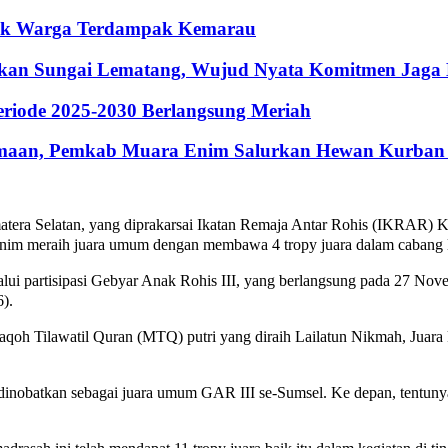
ntuk Warga Terdampak Kemarau
hkan Sungai Lematang, Wujud Nyata Komitmen Jaga
riode 2025-2030 Berlangsung Meriah
maan, Pemkab Muara Enim Salurkan Hewan Kurban 
atera Selatan, yang diprakarsai Ikatan Remaja Antar Rohis (IKRAR)
im meraih juara umum dengan membawa 4 tropy juara dalam cabang l
elalui partisipasi Gebyar Anak Rohis III, yang berlangsung pada 27 N
).
aqoh Tilawatil Quran (MTQ) putri yang diraih Lailatun Nikmah, Juara 
 dinobatkan sebagai juara umum GAR III se-Sumsel. Ke depan, tentun