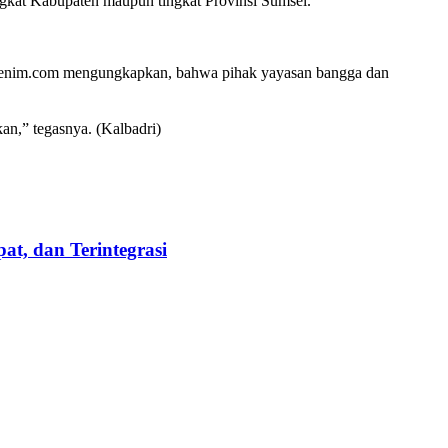
ngkat Kabupaten maupun tingkat Provinsi Sumsel.
aenim.com mengungkapkan, bahwa pihak yayasan bangga dan
kan,” tegasnya. (Kalbadri)
t, dan Terintegrasi