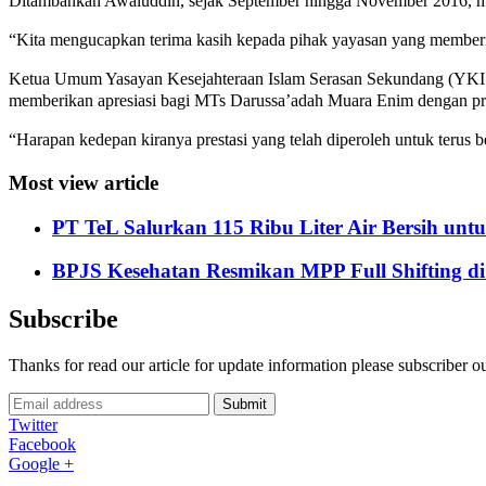
Ditambahkan Awaluddin, sejak September hingga November 2016, madra
“Kita mengucapkan terima kasih kepada pihak yayasan yang memberi
Ketua Umum Yasayan Kesejahteraan Islam Serasan Sekundang (YKI
memberikan apresiasi bagi MTs Darussa’adah Muara Enim dengan prest
“Harapan kedepan kiranya prestasi yang telah diperoleh untuk terus be
Most view article
PT TeL Salurkan 115 Ribu Liter Air Bersih u
BPJS Kesehatan Resmikan MPP Full Shifting di
Subscribe
Thanks for read our article for update information please subscriber o
Submit
Twitter
Facebook
Google +