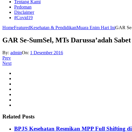
Tentang Kami
Pedoman
Disclaimer
#Covid19
Home
Featured
Kesehatan & Pendidikan
Muara Enim Hari Ini
GAR Se-
GAR Se-SumSel, MTs Darussa’adah Sabe
By:
admin
On:
1 Desember 2016
Prev
Next
Related Posts
BPJS Kesehatan Resmikan MPP Full Shifting di