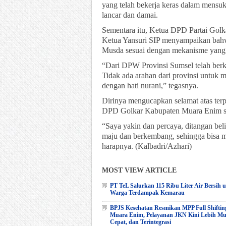
yang telah bekerja keras dalam mensu
lancar dan damai.
Sementara itu, Ketua DPD Partai Golka
Ketua Yansuri SIP menyampaikan bah
Musda sesuai dengan mekanisme yang a
“Dari DPW Provinsi Sumsel telah berko
Tidak ada arahan dari provinsi untuk 
dengan hati nurani,” tegasnya.
Dirinya mengucapkan selamat atas ter
DPD Golkar Kabupaten Muara Enim se
“Saya yakin dan percaya, ditangan b
maju dan berkembang, sehingga bisa m
harapnya. (Kalbadri/Azhari)
MOST VIEW ARTICLE
PT TeL Salurkan 115 Ribu Liter Air Bersih 
Warga Terdampak Kemarau
BPJS Kesehatan Resmikan MPP Full Shiftin
Muara Enim, Pelayanan JKN Kini Lebih M
Cepat, dan Terintegrasi