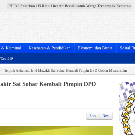
PT TeL Salurkan 115 Ribu Liter Air Bersih untuk Warga Terdampak Kemarau
PT TeL Gandeng Pemerintah dan Warga Bersihkan Sungai Lematang, Wujud
Nyata Komitmen Jaga Lingkungan
Pelantikan Pengurus DPD PPNI Muara Enim Periode 2025-2030 Berlangsung
Meriah
Menebar Keikhlasan dan Menguatkan Kebersamaan, Pemkab Muara Enim
Salurkan Hewan Kurban Idul Adha 1447 H
BPJS Kesehatan Resmikan MPP Full Shifting di Muara Enim, Pelayanan JKN
Kini Lebih Mudah, Cepat, dan Terintegrasi
& Kriminal
Kesehatan & Pendidikan
Ekonomi dan Bisnis
Sosial B
#Covid19
Terpilih Aklamasi, Ir H Muzakir Sai Sohar Kembali Pimpin DPD Golkar Muara Enim
zakir Sai Sohar Kembali Pimpin DPD
Prev
Next