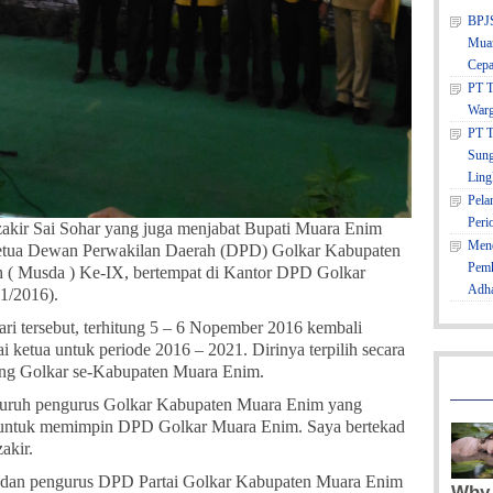
BPJS
Muar
Cepa
PT T
Warg
PT T
Sung
Ling
Pela
Peri
akir Sai Sohar yang juga menjabat Bupati Muara Enim
Mene
Ketua Dewan Perwakilan Daerah (DPD) Golkar Kabupaten
Pemk
( Musda ) Ke-IX, bertempat di Kantor DPD Golkar
Adh
1/2016).
ri tersebut, terhitung 5 – 6 Nopember 2016 kembali
 ketua untuk periode 2016 – 2021. Dirinya terpilih secara
ting Golkar se-Kabupaten Muara Enim.
eluruh pengurus Golkar Kabupaten Muara Enim yang
untuk memimpin DPD Golkar Muara Enim. Saya bertekad
akir.
ia dan pengurus DPD Partai Golkar Kabupaten Muara Enim