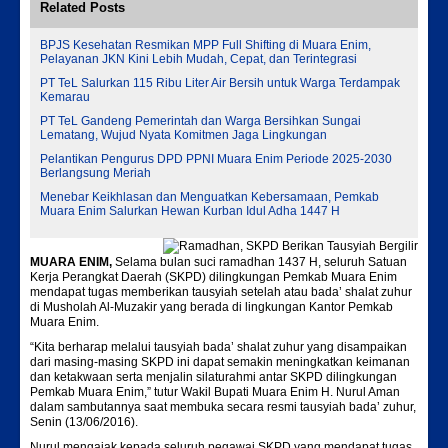
Related Posts
BPJS Kesehatan Resmikan MPP Full Shifting di Muara Enim,
Pelayanan JKN Kini Lebih Mudah, Cepat, dan Terintegrasi
PT TeL Salurkan 115 Ribu Liter Air Bersih untuk Warga Terdampak
Kemarau
PT TeL Gandeng Pemerintah dan Warga Bersihkan Sungai
Lematang, Wujud Nyata Komitmen Jaga Lingkungan
Pelantikan Pengurus DPD PPNI Muara Enim Periode 2025-2030
Berlangsung Meriah
Menebar Keikhlasan dan Menguatkan Kebersamaan, Pemkab
Muara Enim Salurkan Hewan Kurban Idul Adha 1447 H
MUARA ENIM,
Selama bulan suci ramadhan 1437 H, seluruh Satuan
Kerja Perangkat Daerah (SKPD) dilingkungan Pemkab Muara Enim
mendapat tugas memberikan tausyiah setelah atau bada’ shalat zuhur
di Musholah Al-Muzakir yang berada di lingkungan Kantor Pemkab
Muara Enim.
“Kita berharap melalui tausyiah bada’ shalat zuhur yang disampaikan
dari masing-masing SKPD ini dapat semakin meningkatkan keimanan
dan ketakwaan serta menjalin silaturahmi antar SKPD dilingkungan
Pemkab Muara Enim,” tutur Wakil Bupati Muara Enim H. Nurul Aman
dalam sambutannya saat membuka secara resmi tausyiah bada’ zuhur,
Senin (13/06/2016).
Nurul mengajak kepada seluruh pegawai SKPD yang mendapat tugas