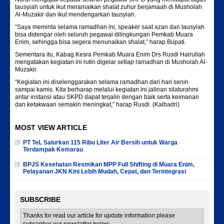
tausyiah untuk ikut meramaikan shalat zuhur berjamaah di Musholah
Al-Muzakir dan ikut mendengarkan tausyiah.
“Saya meminta selama ramadhan ini, speaker saat azan dan tausyiah
bisa didengar oleh seluruh pegawai dilingkungan Pemkab Muara
Enim, sehingga bisa segera menunaikan shalat,” harap Bupati.
Sementara itu, Kabag Kesra Pemkab Muara Enim Drs Rusdi Hairullah
mengatakan kegiatan ini rutin digelar setiap ramadhan di Musholah Al-
Muzakir.
“Kegiatan ini diselenggarakan selama ramadhan dari hari senin
sampai kamis. Kita berharap melalui kegiatan ini jalinan silaturahmi
antar instansi atau SKPD dapat terjalin dengan baik serta keimanan
dan ketakwaan semakin meningkat,” harap Rusdi. (Kalbadri)
MOST VIEW ARTICLE
PT TeL Salurkan 115 Ribu Liter Air Bersih untuk Warga
Terdampak Kemarau
BPJS Kesehatan Resmikan MPP Full Shifting di Muara Enim,
Pelayanan JKN Kini Lebih Mudah, Cepat, dan Terintegrasi
SUBSCRIBE
Thanks for read our article for update information please