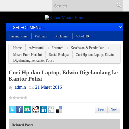
Tentang Kami
Pedoman
Disclaimer
#Covid19
Home
Advertorial
Featured
Kesehatan & Pendidikan
Muara Enim Hari Ini
Sosial Budaya
Curi Hp dan Laptop, Edwin
Digelandang ke Kantor Polisi
Curi Hp dan Laptop, Edwin Digelandang ke
Kantor Polisi
admin
21 Maret 2016
By:
On:
Prev
Next
Related Posts