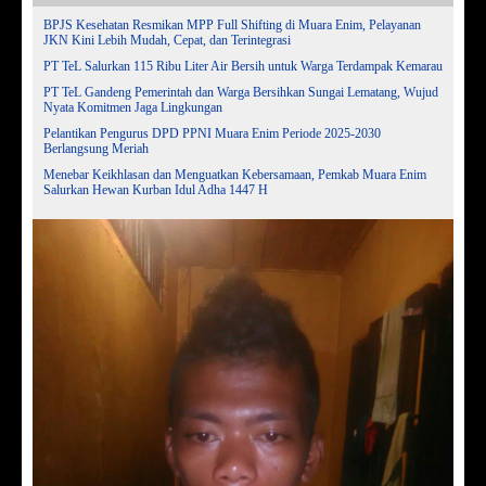
BPJS Kesehatan Resmikan MPP Full Shifting di Muara Enim, Pelayanan
JKN Kini Lebih Mudah, Cepat, dan Terintegrasi
PT TeL Salurkan 115 Ribu Liter Air Bersih untuk Warga Terdampak Kemarau
PT TeL Gandeng Pemerintah dan Warga Bersihkan Sungai Lematang, Wujud
Nyata Komitmen Jaga Lingkungan
Pelantikan Pengurus DPD PPNI Muara Enim Periode 2025-2030
Berlangsung Meriah
Menebar Keikhlasan dan Menguatkan Kebersamaan, Pemkab Muara Enim
Salurkan Hewan Kurban Idul Adha 1447 H