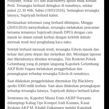
Pollymer, Nokia 101 dan Blacekberry apollo milik korban
Perli. Tersangka berhasil diringkus di rumahnya, sekitar
pukul 22.30 Wib, Sabtu (19/03/2016). Sedangkan tersangka
lainnya, Supriyadi berhasil kabur.
Berdasarkan informasi yang berhasil dihimpun, Minggu
(20/03/2016) menyebutkan, tersangka melakukan pencurian
bersama temannya Supriyadi (masih DPO) dengan cara
masuk ke dalam rumah korban dengan terlebih dahulu
merusak terali besi penghalang kaca nako.
Setelah berhasil merusak terali, tersangka Edwin masuk dan
keluar dari pintu depan dan melarikan diri. Mendapat laporan
dan diketahuinya identitas tersangka, Tim Reskrim Polsek
Gelumbang yang di pimpin langsung Kapolsek Gelumbang
AKP Robi Sugara melakukan penggerbakan dan
penangkapan terhadap tersangka Edwin di rumahnya.
Saat dilakukan penggeledahan ditemukan Hp Blackbery
apollo 9360 milik korban. Saat akan dilakukan penangkapan
terhadap tersangka lainnya, Supriyadi dirinya berhasil kabur.
Sementara itu, Kapolres Muara Enim AKBP Nuryanto
didampingi Kabag Ops Kompol Andi Kumara, Kasat
Reskrim AKP M. Khalid Zulkarnaen melalui Kapolsek