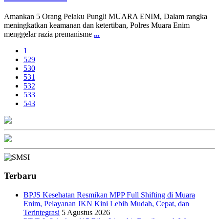
Amankan 5 Orang Pelaku Pungli MUARA ENIM, Dalam rangka
meningkatkan keamanan dan ketertiban, Polres Muara Enim
menggelar razia premanisme
...
1
529
530
531
532
533
543
Terbaru
BPJS Kesehatan Resmikan MPP Full Shifting di Muara
Enim, Pelayanan JKN Kini Lebih Mudah, Cepat, dan
Terintegrasi
5 Agustus 2026