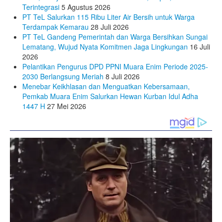
Terintegrasi
5 Agustus 2026
PT TeL Salurkan 115 Ribu Liter Air Bersih untuk Warga
Terdampak Kemarau
28 Juli 2026
PT TeL Gandeng Pemerintah dan Warga Bersihkan Sungai
Lematang, Wujud Nyata Komitmen Jaga Lingkungan
16 Juli
2026
Pelantikan Pengurus DPD PPNI Muara Enim Periode 2025-
2030 Berlangsung Meriah
8 Juli 2026
Menebar Keikhlasan dan Menguatkan Kebersamaan,
Pemkab Muara Enim Salurkan Hewan Kurban Idul Adha
1447 H
27 Mei 2026