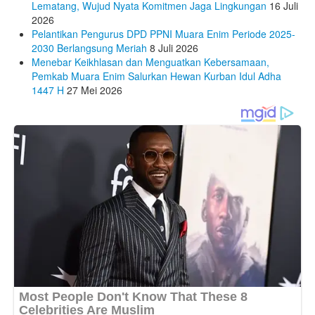
Lematang, Wujud Nyata Komitmen Jaga Lingkungan
16 Juli
2026
Pelantikan Pengurus DPD PPNI Muara Enim Periode 2025-
2030 Berlangsung Meriah
8 Juli 2026
Menebar Keikhlasan dan Menguatkan Kebersamaan,
Pemkab Muara Enim Salurkan Hewan Kurban Idul Adha
1447 H
27 Mei 2026