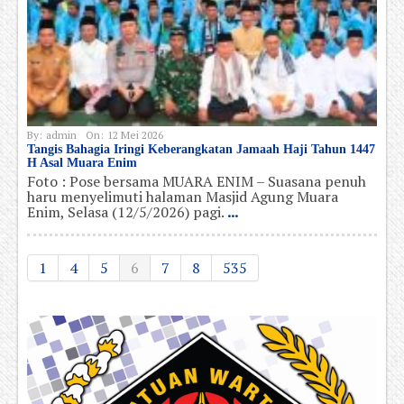
By:
admin
On:
12 Mei 2026
Tangis Bahagia Iringi Keberangkatan Jamaah Haji Tahun 1447
H Asal Muara Enim
Foto : Pose bersama MUARA ENIM – Suasana penuh
haru menyelimuti halaman Masjid Agung Muara
Enim, Selasa (12/5/2026) pagi.
...
1
4
5
6
7
8
535