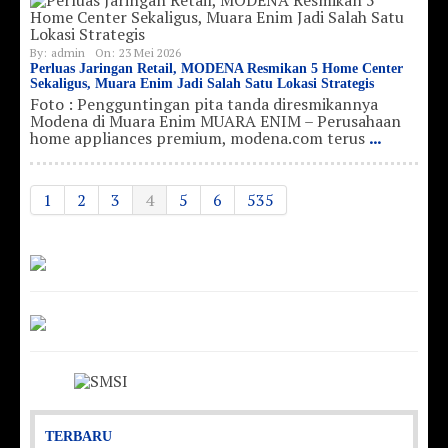
By:
admin
On:
23 Mei 2026
Perluas Jaringan Retail, MODENA Resmikan 5 Home Center
Sekaligus, Muara Enim Jadi Salah Satu Lokasi Strategis
Foto : Pengguntingan pita tanda diresmikannya
Modena di Muara Enim MUARA ENIM – Perusahaan
home appliances premium, modena.com terus
...
1
2
3
4
5
6
535
TERBARU