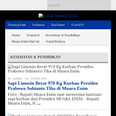
Tentang Kami
Pedoman
Disclaimer
#Covid19
Home
Featured
Kesehatan & Pendidikan
Muara Enim Hari Ini
Sosial Budaya
KESEHATAN & PENDIDIKAN
By:
admin
On:
26 Mei 2026
Sapi Limosin Berat 970 Kg Kurban Presiden
Prabowo Subianto Tiba di Muara Enim
Foto : Bupati Muara Enim saat menerima bantuan
sapi kurban dari Presiden MUARA ENIM – ​Bupati
Muara Enim, H.
...