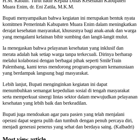
H.M. Rabain. Turut hadir Kepala Dinas Kesehatan Kabupaten
Muara Enim, dr. Eni Zatila, M.K.M.
Bupati menyampaikan bahwa kegiatan ini merupakan bentuk nyata
komitmen Pemerintah Kabupaten Muara Enim dalam meningkatkan
derajat kesehatan masyarakat, khususnya bagi anak-anak dan warga
yang mengalami kelainan bibir sumbing dan langit-langit mulut.
Ia menegaskan bahwa pelayanan kesehatan yang inklusif dan
merata adalah hak setiap warga tanpa terkecuali. Dirinya berharap
melalui kolaborasi dengan berbagai pihak seperti SmileTrain
Palembang, kami terus mendorong program-program kemanusiaan
yang berdampak langsung bagi masyarakat.
Lebih lanjut, Bupati menginginkan kegiatan ini dapat
menumbuhkan semangat kepedulian sosial di tengah masyarakat
serta memperkuat sinergi lintas sektor dalam mewujudkan pelayanan
kesehatan yang lebih baik dan berkeadilan.
Bupati juga mendoakan agar para pasien yang telah menjalani
operasi dapat segera pulih dan tumbuh dengan penuh percaya diri,
menjadi generasi penerus yang sehat dan berdaya saing. (Kalbadri)
Most view article