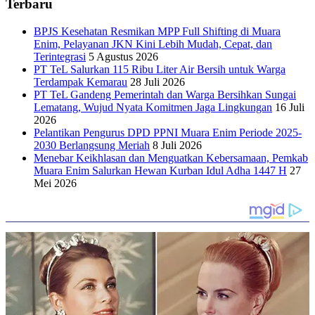
Terbaru
BPJS Kesehatan Resmikan MPP Full Shifting di Muara
Enim, Pelayanan JKN Kini Lebih Mudah, Cepat, dan
Terintegrasi
5 Agustus 2026
PT TeL Salurkan 115 Ribu Liter Air Bersih untuk Warga
Terdampak Kemarau
28 Juli 2026
PT TeL Gandeng Pemerintah dan Warga Bersihkan Sungai
Lematang, Wujud Nyata Komitmen Jaga Lingkungan
16 Juli
2026
Pelantikan Pengurus DPD PPNI Muara Enim Periode 2025-
2030 Berlangsung Meriah
8 Juli 2026
Menebar Keikhlasan dan Menguatkan Kebersamaan, Pemkab
Muara Enim Salurkan Hewan Kurban Idul Adha 1447 H
27
Mei 2026