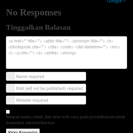
Google +
No Responses
Tinggalkan Balasan
Simpan nama, email, dan situs web saya pada peramban ini untuk
komentar saya berikutnya.