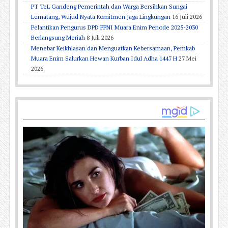
PT TeL Gandeng Pemerintah dan Warga Bersihkan Sungai
Lematang, Wujud Nyata Komitmen Jaga Lingkungan
16 Juli 2026
Pelantikan Pengurus DPD PPNI Muara Enim Periode 2025-2030
Berlangsung Meriah
8 Juli 2026
Menebar Keikhlasan dan Menguatkan Kebersamaan, Pemkab
Muara Enim Salurkan Hewan Kurban Idul Adha 1447 H
27 Mei
2026