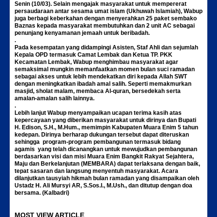
Senin (10/03). Selain mengajak masyarakat untuk mempererat
persaudaraan antar sesama umat islam (Ukhuwah Islamiah), Wabup
juga berbagi keberkahan dengan menyerahkan 25 paket sembako
Baznas kepada masyarakat membutuhkan dan 2 unit AC sebagai
penunjang kenyamanan jemaah untuk beribadah.
.
Pada kesempatan yang didampingi Asisten, Staf Ahli dan sejumlah
Kepala OPD termasuk Camat Lembak dan Ketua TP. PKK
Kecamatan Lembak, Wabup menghimbau masyarakat agar
semaksimal mungkin memanfaatkan momen bulan suci ramadan
sebagai akses untuk lebih mendekatkan diri kepada Allah SWT
dengan meningkatkan ibadah amal salih. Seperti memakmurkan
masjid, sholat malam, membaca Al-quran, bersedekah serta
amalan-amalan salih lainnya.
.
Lebih lanjut Wabup menyampaikan ucapan terima kasih atas
kepercayaan yang diberikan masyarakat untuk dirinya dan Bupati
H. Edison, S.H., M.Hum., memimpin Kabupaten Muara Enim 5 tahun
kedepan. Dirinya berharap dukungan tersebut dapat diteruskan
sehingga program-program pembangunan termasuk bidang
agamis yang telah dicanangkan untuk mewujudkan pembangunan
berdasarkan visi dan misi Muara Enim Bangkit Rakyat Sejahtera,
Maju dan Berkelanjutan (MEMBARA) dapat terlaksana dengan baik,
tepat sasaran dan langsung menyentuh masyarakat. Acara
dilanjutkan tausyiah hikmah bulan ramadan yang disampaikan oleh
Ustadz H. Ali Mursyi AR, S.Sos.I., M.Ush., dan ditutup dengan doa
bersama. (Kalbadri)
MOST VIEW ARTICLE