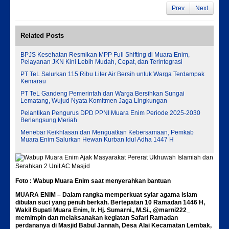
Prev
Next
Related Posts
BPJS Kesehatan Resmikan MPP Full Shifting di Muara Enim,
Pelayanan JKN Kini Lebih Mudah, Cepat, dan Terintegrasi
PT TeL Salurkan 115 Ribu Liter Air Bersih untuk Warga Terdampak
Kemarau
PT TeL Gandeng Pemerintah dan Warga Bersihkan Sungai
Lematang, Wujud Nyata Komitmen Jaga Lingkungan
Pelantikan Pengurus DPD PPNI Muara Enim Periode 2025-2030
Berlangsung Meriah
Menebar Keikhlasan dan Menguatkan Kebersamaan, Pemkab
Muara Enim Salurkan Hewan Kurban Idul Adha 1447 H
Foto : Wabup Muara Enim saat menyerahkan bantuan
MUARA ENIM –
Dalam rangka memperkuat syiar agama islam
dibulan suci yang penuh berkah. Bertepatan 10 Ramadan 1446 H,
Wakil Bupati Muara Enim, Ir. Hj. Sumarni., M.Si., @marni222_
memimpin dan melaksanakan kegiatan Safari Ramadan
perdananya di Masjid Babul Jannah, Desa Alai Kecamatan Lembak,