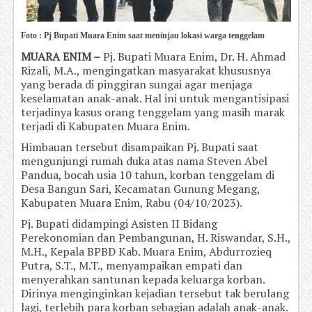
Foto : Pj Bupati Muara Enim saat meninjau lokasi warga tenggelam
MUARA ENIM –
Pj. Bupati Muara Enim, Dr. H. Ahmad
Rizali, M.A., mengingatkan masyarakat khususnya
yang berada di pinggiran sungai agar menjaga
keselamatan anak-anak. Hal ini untuk mengantisipasi
terjadinya kasus orang tenggelam yang masih marak
terjadi di Kabupaten Muara Enim.
Himbauan tersebut disampaikan Pj. Bupati saat
mengunjungi rumah duka atas nama Steven Abel
Pandua, bocah usia 10 tahun, korban tenggelam di
Desa Bangun Sari, Kecamatan Gunung Megang,
Kabupaten Muara Enim, Rabu (04/10/2023).
Pj. Bupati didampingi Asisten II Bidang
Perekonomian dan Pembangunan, H. Riswandar, S.H.,
M.H., Kepala BPBD Kab. Muara Enim, Abdurrozieq
Putra, S.T., M.T., menyampaikan empati dan
menyerahkan santunan kepada keluarga korban.
Dirinya menginginkan kejadian tersebut tak berulang
lagi, terlebih para korban sebagian adalah anak-anak.