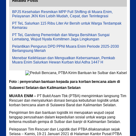
Related Posts
BPJS Kesehatan Resmikan MPP Full Shifting di Muara Enim,
Pelayanan JKN Kini Lebih Mudah, Cepat, dan Terintegrasi
PT TeL Salurkan 115 Ribu Liter Air Bersih untuk Warga Terdampak
Kemarau
PT TeL Gandeng Pemerintah dan Warga Bersihkan Sungai
Lematang, Wujud Nyata Komitmen Jaga Lingkungan
Pelantikan Pengurus DPD PPNI Muara Enim Periode 2025-2030
Berlangsung Meriah
Menebar Keikhlasan dan Menguatkan Kebersamaan, Pemkab
Muara Enim Salurkan Hewan Kurban Idul Adha 1447 H
Foto : penyerahan bantuan kepada para korban bencana alam di
Sulawesi Selatan dan Kalimantan Selatan
MUARA ENIM –
PT Bukit Asam Tbk (PTBA) mengirimkan langsung Tim
Rescuer dan menyalurkan donasi berupa kebutuhan logistik untuk
korban bencana alam di Sulawesi Barat dan Kalimantan Selatan.
Pengiriman tim dan bantuan logistik ini merupakan wujud cepat
tanggap perusahaan dalam kepedulian sosial untuk warga yang
terkena musibah gempa di Sulbar dan banjir di Kalimantan Selatan.
Pelepasan Tim Rescuer dan Logistik dari PTBA dilaksanakan sejak
Selasa – Kamis, 19-21 Januari 2021 di Halaman Kantor Pusat PTBA