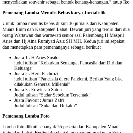
menyediakan souvenir sebagai bentuk kenang-kenangan,” tutup Iko.
Pemenang Lomba Menulis Bebas karya Jurnalistik
Untuk lomba menulis bebas diikuti 36 jurnalis dari Kabupaten
Muara Enim dan Kabupaten Lahat. Dewan juri yang terdiri dari dua
orang Wartawan dan wartawati senior asal Palembang H Maspril
Aries dan Hj Aina Rumiyati Aziz SH MH. Kedua juri ini sepakat
dan menetapkan para pemenangnya sebagai berikut :
Juara 1 : H Aries Susilo
judul tulisan “Kobarkan Semangat Pancasila dari Diri dan
Keluarga”
Juara 2 : Heru Fachrozi
judul tulisan “Pancasila di era Pandemi, Berikut Yang bisa
dilakukan Generasi Millenial”
Juara 3 : Edwinsah Satria
Judul tulisan “Sadar Sebelum Tersentak”
Juara Favorit : Jumra Zafri
Judul tulisan “Suka dan Dukaku”
Pemenang Lomba Foto
Lomba foto diikuti sebanyak 55 peserta dari Kabupaten Muara
Enim dan Lahat. Bertindak sebagai juri seorang wartawan Foto