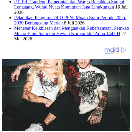
PT TeL Gandeng Pemerintah dan Warga Bersihkan Sungai
Lematang, Wujud Nyata Komitmen Jaga Lingkungan
16 Juli
2026
Pelantikan Pengurus DPD PPNI Muara Enim Periode 2025-
2030 Berlangsung Meriah
8 Juli 2026
Menebar Keikhlasan dan Menguatkan Kebersamaan, Pemkab
Muara Enim Salurkan Hewan Kurban Idul Adha 1447 H
27
Mei 2026