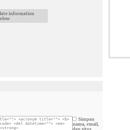
pdate information
below
Simpan
nama, email,
dan situs