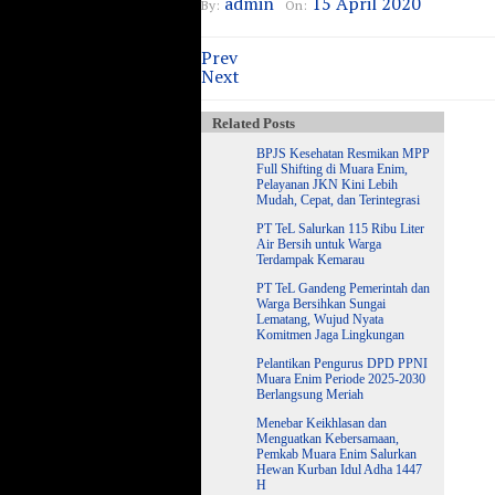
admin
15 April 2020
By:
On:
Prev
Next
Related Posts
BPJS Kesehatan Resmikan MPP
Full Shifting di Muara Enim,
Pelayanan JKN Kini Lebih
Mudah, Cepat, dan Terintegrasi
PT TeL Salurkan 115 Ribu Liter
Air Bersih untuk Warga
Terdampak Kemarau
PT TeL Gandeng Pemerintah dan
Warga Bersihkan Sungai
Lematang, Wujud Nyata
Komitmen Jaga Lingkungan
Pelantikan Pengurus DPD PPNI
Muara Enim Periode 2025-2030
Berlangsung Meriah
Menebar Keikhlasan dan
Menguatkan Kebersamaan,
Pemkab Muara Enim Salurkan
Hewan Kurban Idul Adha 1447
H