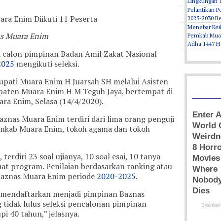
Lingkungan
Pelantikan 
2025-2030 B
Menebar Kei
as Muara Enim
Pemkab Muar
Adha 1447 H
 calon pimpinan Badan Amil Zakat Nasional
2025
mengikuti seleksi.
 Bupati Muara Enim H Juarsah SH melalui Asisten
aten Muara Enim H M Teguh Jaya, bertempat di
a Enim, Selasa (14/4/2020).
aznas Muara Enim terdiri dari lima orang penguji
mkab Muara Enim, tokoh agama dan tokoh
terdiri 23 soal ujianya, 10 soal esai, 10 tanya
at program. Penilaian berdasarkan ranking atau
Baznas Muara Enim periode
2020-2025
.
 mendaftarkan menjadi pimpinan Baznas
 tidak lulus seleksi pencalonan pimpinan
 40 tahun,” jelasnya.