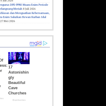
16 Juli 2026
Pengurus DPD PPNI Muara Enim Periode
erlangsung Meriah
8 Juli 2026
khlasan dan Menguatkan Kebersamaan,
a Enim Salurkan Hewan Kurban Idul
27 Mei 2026