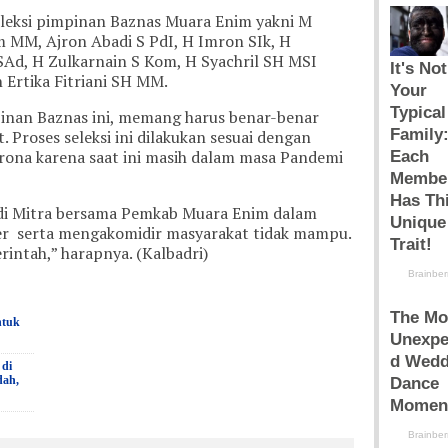
leksi pimpinan Baznas Muara Enim yakni M
am MM, Ajron Abadi S PdI, H Imron SIk, H
SAd, H Zulkarnain S Kom, H Syachril SH MSI
 Ertika Fitriani SH MM.
pinan Baznas ini, memang harus benar-benar
. Proses seleksi ini dilakukan sesuai dengan
ona karena saat ini masih dalam masa Pandemi
adi Mitra bersama Pemkab Muara Enim dalam
 serta mengakomidir masyarakat tidak mampu.
rintah,” harapnya. (Kalbadri)
ntuk
 di
dah,