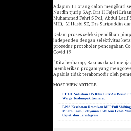
Adapun 11 orang calon mengikuti se
Nurdin tjurip SAg, Drs H Fajeri Erh
Muhammad Fahri S PdI, Abdul Latif 
MHi, M Hasbi SE, Drs Saripuddin dan
Dalam proses seleksi pemilihan pim
independen dengan selektivitas ketat
prosedur protokoler pencegahan Cor
Covid 19.
“Kita berharap, Baznas dapat menj
memberikan progam yang mengcover
Apabila tidak terakomodir oleh peme
MOST VIEW ARTICLE
PT TeL Salurkan 115 Ribu Liter Air Bersih u
Warga Terdampak Kemarau
BPJS Kesehatan Resmikan MPP Full Shifting
Muara Enim, Pelayanan JKN Kini Lebih Mu
Cepat, dan Terintegrasi