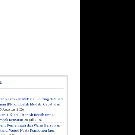
U
an Resmikan MPP Full Shifting di Muara
nan JKN Kini Lebih Mudah, Cepat, dan
5 Agustus 2026
kan 115 Ribu Liter Air Bersih untuk
ampak Kemarau
28 Juli 2026
eng Pemerintah dan Warga Bersihkan
tang, Wujud Nyata Komitmen Jaga