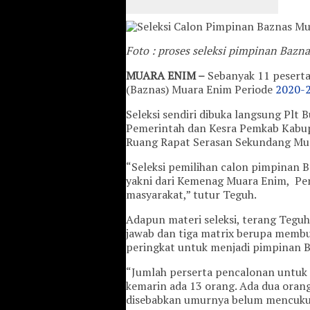
Foto : proses seleksi pimpinan Bazn
MUARA ENIM –
Sebanyak 11 peserta
(Baznas) Muara Enim Periode
2020-
Seleksi sendiri dibuka langsung Plt
Pemerintah dan Kesra Pemkab Kabup
Ruang Rapat Serasan Sekundang Muar
“Seleksi pemilihan calon pimpinan B
yakni dari Kemenag Muara Enim, Pe
masyarakat,” tutur Teguh.
Adapun materi seleksi, terang Teguh, 
jawab dan tiga matrix berupa membu
peringkat untuk menjadi pimpinan 
“Jumlah perserta pencalonan untuk
kemarin ada 13 orang. Ada dua orang
disebabkan umurnya belum mencukupi