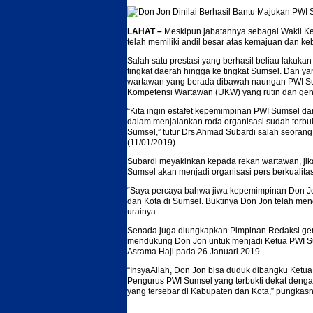
LAHAT –
Meskipun jabatannya sebagai Wakil Ke
telah memiliki andil besar atas kemajuan dan ke
Salah satu prestasi yang berhasil beliau lakuka
tingkat daerah hingga ke tingkat Sumsel. Dan 
wartawan yang berada dibawah naungan PWI Su
Kompetensi Wartawan (UKW) yang rutin dan gen
“Kita ingin estafet kepemimpinan PWI Sumsel dar
dalam menjalankan roda organisasi sudah terbu
Sumsel,” tutur Drs Ahmad Subardi salah seoran
(11/01/2019).
Subardi meyakinkan kepada rekan wartawan, jika
Sumsel akan menjadi organisasi pers berkualitas
“Saya percaya bahwa jiwa kepemimpinan Don Jo
dan Kota di Sumsel. Buktinya Don Jon telah m
urainya.
Senada juga diungkapkan Pimpinan Redaksi gem
mendukung Don Jon untuk menjadi Ketua PWI Sum
Asrama Haji pada 26 Januari 2019.
“InsyaAllah, Don Jon bisa duduk dibangku Ketu
Pengurus PWI Sumsel yang terbukti dekat denga
yang tersebar di Kabupaten dan Kota,” pungkasn