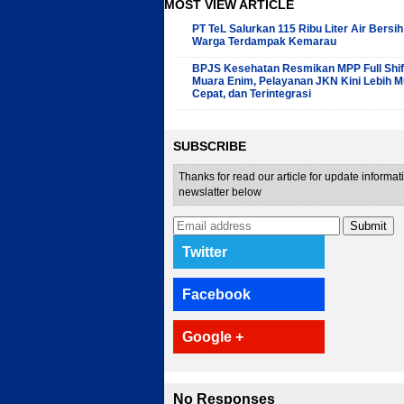
MOST VIEW ARTICLE
PT TeL Salurkan 115 Ribu Liter Air Bersih
Warga Terdampak Kemarau
BPJS Kesehatan Resmikan MPP Full Shift
Muara Enim, Pelayanan JKN Kini Lebih M
Cepat, dan Terintegrasi
SUBSCRIBE
Thanks for read our article for update informa
newslatter below
Submit
Twitter
Facebook
Google +
No Responses