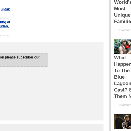
 untuk
ing di
udah,
tion please subscriber our