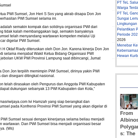
PT TeL Salur
Warga Terd
PT TeL Gan
tua PWI Sumsel, Jon Heri S Sos yang akrab disapa Don Jon
Sungai Lem
berhasilan PWI Sumsel selama ini.
Lingkungan
n adalah semakin kompak dan solidnya organisasi PWI dari
Pelantikan
yang tidak kalah membanggakan lagi, semakin banyaknya
Periode 202
msel telah menyandang wartawan kompeten melalui Uji
2026
car digelar PWI Sumsel.
Menebar Ke
i H Oktaf Riady diteruskan oleh Don Jon. Karena kinerja Don Jon
Kebersamaa
kti selama menjabat Wakil Ketua Bidang Organisasi PWI
Hewan Kurba
g jebolan UKW PWI Provinsi Lampung saat dibincangi, Jumat
 Don Jon terpilih memimpin PWI Sumsel, dirinya yakin PWI
 dan disegani ditingkat nasional.
n telah dirasakan oleh Pengurus dan Anggota PWI Kabupaten
endapat dukungan sebanyak 13 PWI Kabupaten dan Kota,”
asriwijaya.com Ivi Hamzah yang siap berangkat dan
sel pada Konfrensi Provinsi PWI Sumsel yang akan digelar di
a PWI Sumsel sesuai dengan kinerjanya selama beliau menjadi
n wartawan. Dan PWI Sumsel bisa menjadi organisasi besar
ya. (Ws)