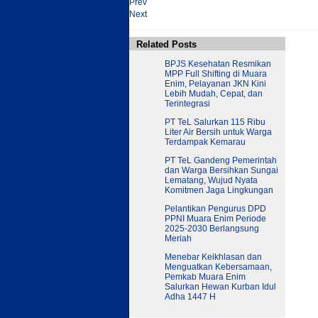
Prev
Next
Related Posts
BPJS Kesehatan Resmikan
MPP Full Shifting di Muara
Enim, Pelayanan JKN Kini
Lebih Mudah, Cepat, dan
Terintegrasi
PT TeL Salurkan 115 Ribu
Liter Air Bersih untuk Warga
Terdampak Kemarau
PT TeL Gandeng Pemerintah
dan Warga Bersihkan Sungai
Lematang, Wujud Nyata
Komitmen Jaga Lingkungan
Pelantikan Pengurus DPD
PPNI Muara Enim Periode
2025-2030 Berlangsung
Meriah
Menebar Keikhlasan dan
Menguatkan Kebersamaan,
Pemkab Muara Enim
Salurkan Hewan Kurban Idul
Adha 1447 H