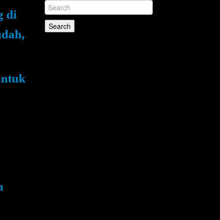
 di
udah,
untuk
m