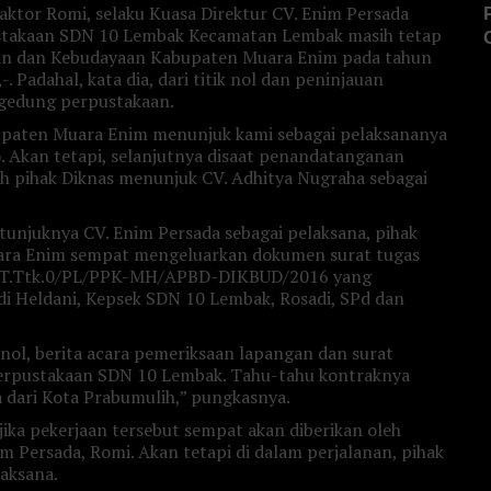
aktor Romi, selaku Kuasa Direktur CV. Enim Persada
takaan SDN 10 Lembak Kecamatan Lembak masih tetap
kan dan Kebudayaan Kabupaten Muara Enim pada tahun
. Padahal, kata dia, dari titik nol dan peninjauan
 gedung perpustakaan.
upaten Muara Enim menunjuk kami sebagai pelaksananya
). Akan tetapi, selanjutnya disaat penandatanganan
h pihak Diknas menunjuk CV. Adhitya Nugraha sebagai
itunjuknya CV. Enim Persada sebagai pelaksana, pihak
ara Enim sempat mengeluarkan dokumen surat tugas
1/ST.Ttk.0/PL/PPK-MH/APBD-DIKBUD/2016 yang
i Heldani, Kepsek SDN 10 Lembak, Rosadi, SPd dan
 nol, berita acara pemeriksaan lapangan dan surat
rpustakaan SDN 10 Lembak. Tahu-tahu kontraknya
a dari Kota Prabumulih,” pungkasnya.
ika pekerjaan tersebut sempat akan diberikan oleh
m Persada, Romi. Akan tetapi di dalam perjalanan, pihak
aksana.