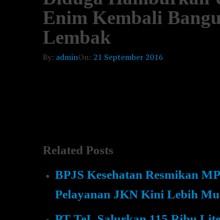
Enim Kembali Bangu
Lembak
By:
admin
On:
21 September 2016
Related Posts
BPJS Kesehatan Resmikan MPP 
Pelayanan JKN Kini Lebih Mud
PT TeL Salurkan 115 Ribu Lit