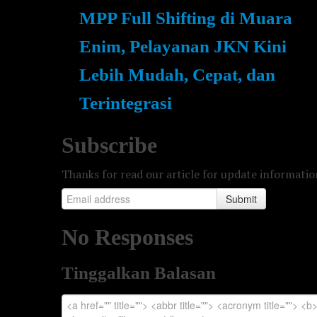
MPP Full Shifting di Muara
Enim, Pelayanan JKN Kini
Lebih Mudah, Cepat, dan
Terintegrasi
Subscribe
Thanks for read our article for update informati
Submit
No Responses
Tinggalkan Balasan