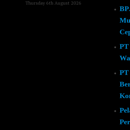
Thursday 6th August 2026
BPJ
Mu
Cep
PT 
Wa
PT
Be
Ko
Pe
Per