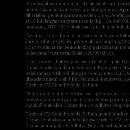
Permasalahan ini muncul setelah salah satu kontr
mengatakan, bahwa proyek pembangunan perpus
dikerjakan pembangunannya oleh Dinas Pendidi
2016 ini dengan anggaran senilai Rp. 184.500.000,-
lapangan, SDN 10 Lembak saat itu telah memiliki
“Awalnya, Dinas Pendidikan dan Kebudayaan Kab
karena sifat proyek itu penunjukkan langsung(PL
kontrak dan surat penunjukkan pelaksanaan mala
pelaksana,” tuturnya, Selasa (20/09/2016).
Dikatakannya, bahwa pada saat telah disepakati d
Dinas Pendidikan dan Kebudayaan Kabupaten Mu
pelaksanaan titik nol dengan Nomor. 640/13.6
ditandatangani oleh PPK, Mahmud, Pengawas, Asd
Direktur CV. Enim Persada, Safuan.
“Begitu pula dengan berita acara penentuan titik
penyerahan lapangan pekerjaan pembangunan pe
sudah dibuat oleh Diknas dan CV. Adhitya Nugrah
Direktur CV. Enim Persada, Safuan membenarkan j
Diknas ke pihaknya melalui Kuasa Direktur CV. Eni
Diknas menunjuk CV. Adhitya Nugraha sebagai pel