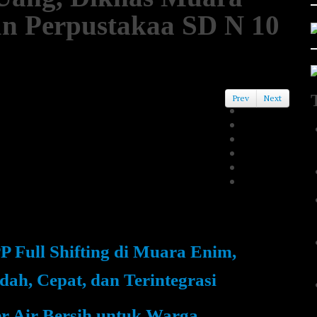
n Perpustakaa SD N 10
Prev
Next
Full Shifting di Muara Enim,
ah, Cepat, dan Terintegrasi
er Air Bersih untuk Warga