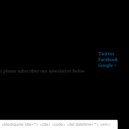
Twitter
Facebook
Google +
on please subscriber our newslatter below