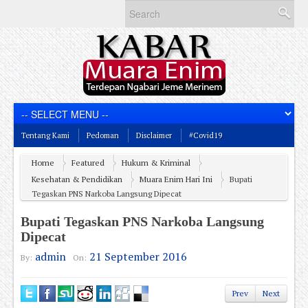
Tentang Kami
Pedoman
Disclaimer
#Covid19
Home
Featured
Hukum & Kriminal
Kesehatan & Pendidikan
Muara Enim Hari Ini
Bupati
Tegaskan PNS Narkoba Langsung Dipecat
Bupati Tegaskan PNS Narkoba Langsung
Dipecat
admin
21 September 2016
By:
On:
Prev
Next