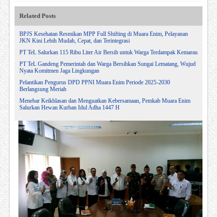
Related Posts
BPJS Kesehatan Resmikan MPP Full Shifting di Muara Enim, Pelayanan
JKN Kini Lebih Mudah, Cepat, dan Terintegrasi
PT TeL Salurkan 115 Ribu Liter Air Bersih untuk Warga Terdampak Kemarau
PT TeL Gandeng Pemerintah dan Warga Bersihkan Sungai Lematang, Wujud
Nyata Komitmen Jaga Lingkungan
Pelantikan Pengurus DPD PPNI Muara Enim Periode 2025-2030
Berlangsung Meriah
Menebar Keikhlasan dan Menguatkan Kebersamaan, Pemkab Muara Enim
Salurkan Hewan Kurban Idul Adha 1447 H