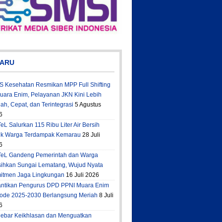
ARU
S Kesehatan Resmikan MPP Full Shifting
Muara Enim, Pelayanan JKN Kini Lebih
h, Cepat, dan Terintegrasi
5 Agustus
6
eL Salurkan 115 Ribu Liter Air Bersih
uk Warga Terdampak Kemarau
28 Juli
6
TeL Gandeng Pemerintah dan Warga
sihkan Sungai Lematang, Wujud Nyata
itmen Jaga Lingkungan
16 Juli 2026
antikan Pengurus DPD PPNI Muara Enim
iode 2025-2030 Berlangsung Meriah
8 Juli
6
ebar Keikhlasan dan Menguatkan