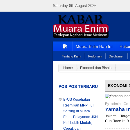
Saturday 8th August 2026
Muara Enim Hari Ini
Hukum
Tentang Kami
Pedoman
Disclaimer
Home
Ekonomi dan Bisnis
EKONOMI D
POS-POS TERBARU
BPJS Kesehatan
By:
admin
On:
Resmikan MPP Full
Yamaha In
Shifting di Muara
Jakarta – Targ
Enim, Pelayanan JKN
Cup Race ke-9 d
Kini Lebih Mudah,
Cepat, dan