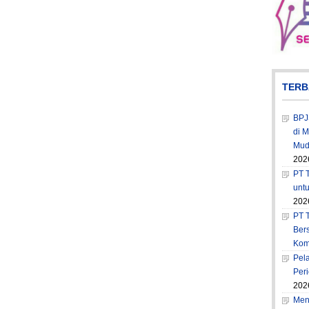
TERB
BPJ
di 
Muda
202
PT T
unt
202
PT 
Ber
Kom
Pel
Per
202
Men