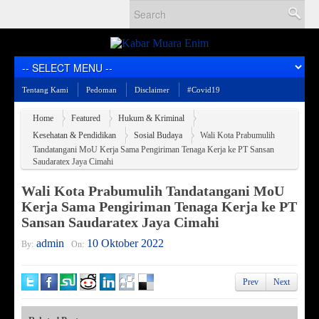
Tentang Kami
Pedoman
Disclaimer
#Covid19
Home
Featured
Hukum & Kriminal
Kesehatan & Pendidikan
Sosial Budaya
Wali Kota Prabumulih
Tandatangani MoU Kerja Sama Pengiriman Tenaga Kerja ke PT Sansan
Saudaratex Jaya Cimahi
Wali Kota Prabumulih Tandatangani MoU
Kerja Sama Pengiriman Tenaga Kerja ke PT
Sansan Saudaratex Jaya Cimahi
admin
10 Oktober 2022
By:
On:
Prev
Next