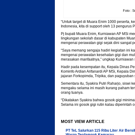
Foto : 
“Untuk target di Muara Enim 1000 peserta, k
Indonesia, kita di support oleh 13 pengurus
Pj bupati Muara Enim, Kurniawan AP MSi men
lingkungan sekolah dasar di kabupaten Muar
mengenai perawatan gigi sejak dini sangat p
“Saya memang sengaja hadiri kegiatan ini ka
mengenai perawatan kesehatan gigi dan mulut
merasakan manfaatnya,” ungkap Kurniawan s
Hadir pada kesempatan itu, Kepala Dinas 
Kominfo Ardian Arifanardi AP MSi, Kepala Di
jajaran Forkopimda, Tripika, dan paguyuban 
Sementara itu, Syakira Putri Raharjo, siswi ke
mengaku selama ini masih kurang paham tenta
orang tuanya.
“Dikatakan Syakira bahwa gosok gigi minimal
Selama ini gosok gigi rutin kalau diperintah or
MOST VIEW ARTICLE
PT TeL Salurkan 115 Ribu Liter Air Bersi
Warga Terdampak Kemarau