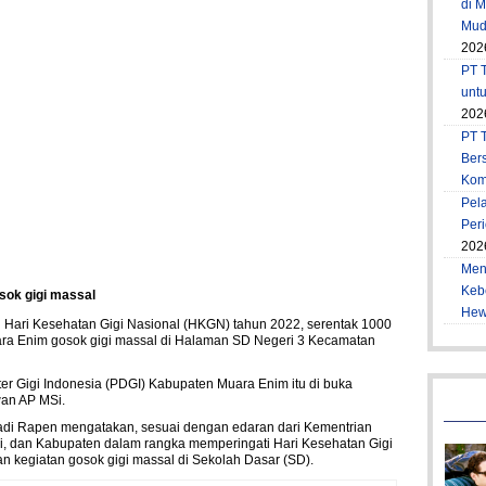
di 
Muda
202
PT T
unt
202
PT 
Ber
Kom
Pel
Per
202
Men
Keb
osok gigi massal
Hew
Hari Kesehatan Gigi Nasional (HKGN) tahun 2022, serentak 1000
ra Enim gosok gigi massal di Halaman SD Negeri 3 Kecamatan
er Gigi Indonesia (PDGI) Kabupaten Muara Enim itu di buka
wan AP MSi.
adi Rapen mengatakan, sesuai dengan edaran dari Kementrian
i, dan Kabupaten dalam rangka memperingati Hari Kesehatan Gigi
 kegiatan gosok gigi massal di Sekolah Dasar (SD).