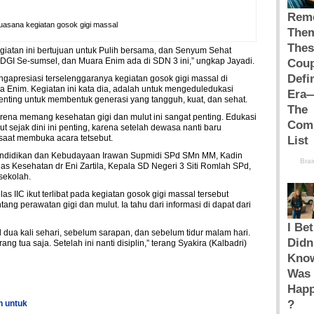
Suasana kegiatan gosok gigi massal
egiatan ini bertujuan untuk Pulih bersama, dan Senyum Sehat
 PDGI Se-sumsel, dan Muara Enim ada di SDN 3 ini,” ungkap Jayadi.
gapresiasi terselenggaranya kegiatan gosok gigi massal di
a Enim. Kegiatan ini kata dia, adalah untuk mengeduledukasi
enting untuk membentuk generasi yang tangguh, kuat, dan sehat.
rena memang kesehatan gigi dan mulut ini sangat penting. Edukasi
 sejak dini ini penting, karena setelah dewasa nanti baru
aat membuka acara tetsebut.
Pendidikan dan Kebudayaan Irawan Supmidi SPd SMn MM, Kadin
nas Kesehatan dr Eni Zartila, Kepala SD Negeri 3 Siti Romlah SPd,
sekolah.
las IIC ikut terlibat pada kegiatan gosok gigi massal tersebut
ng perawatan gigi dan mulut. Ia tahu dari informasi di dapat dari
 dua kali sehari, sebelum sarapan, dan sebelum tidur malam hari.
ang tua saja. Setelah ini nanti disiplin,” terang Syakira (Kalbadri)
h untuk