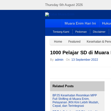
Thursday 6th August 2026
Muara Enim Hari Ini
Hukum
Tentang Kami
Pedoman
Disclaimer
Home
Featured
Kesehatan & Pen
1000 Pelajar SD di Muara
By:
admin
On:
13 September 2022
Related Posts
BPJS Kesehatan Resmikan MPP
Full Shifting di Muara Enim,
Pelayanan JKN Kini Lebih Mudah,
Cepat, dan Terintegrasi