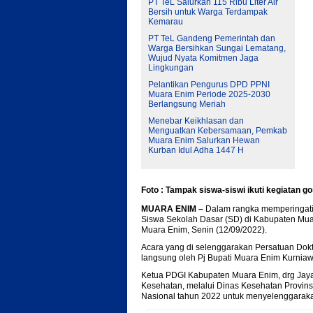
PT TeL Salurkan 115 Ribu Liter Air
Bersih untuk Warga Terdampak
Kemarau
PT TeL Gandeng Pemerintah dan
Warga Bersihkan Sungai Lematang,
Wujud Nyata Komitmen Jaga
Lingkungan
Pelantikan Pengurus DPD PPNI
Muara Enim Periode 2025-2030
Berlangsung Meriah
Menebar Keikhlasan dan
Menguatkan Kebersamaan, Pemkab
Muara Enim Salurkan Hewan
Kurban Idul Adha 1447 H
Foto : Tampak siswa-siswi ikuti kegiatan g
MUARA ENIM –
Dalam rangka memperingati 
Siswa Sekolah Dasar (SD) di Kabupaten Mua
Muara Enim, Senin (12/09/2022).
Acara yang di selenggarakan Persatuan Dokt
langsung oleh Pj Bupati Muara Enim Kurnia
Ketua PDGI Kabupaten Muara Enim, drg Jay
Kesehatan, melalui Dinas Kesehatan Provins
Nasional tahun 2022 untuk menyelenggarakan