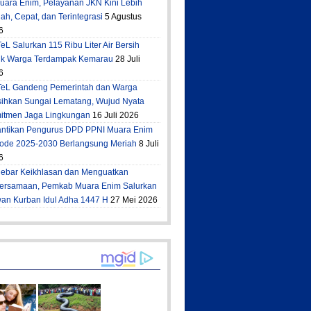
Muara Enim, Pelayanan JKN Kini Lebih
h, Cepat, dan Terintegrasi
5 Agustus
6
eL Salurkan 115 Ribu Liter Air Bersih
uk Warga Terdampak Kemarau
28 Juli
6
TeL Gandeng Pemerintah dan Warga
sihkan Sungai Lematang, Wujud Nyata
itmen Jaga Lingkungan
16 Juli 2026
antikan Pengurus DPD PPNI Muara Enim
iode 2025-2030 Berlangsung Meriah
8 Juli
6
ebar Keikhlasan dan Menguatkan
ersamaan, Pemkab Muara Enim Salurkan
an Kurban Idul Adha 1447 H
27 Mei 2026