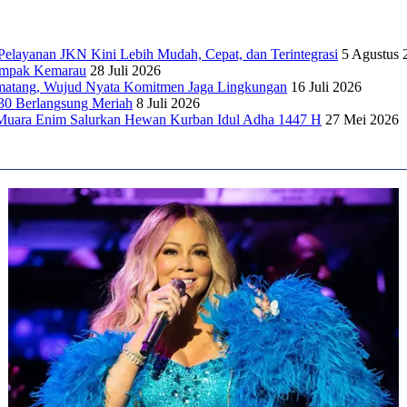
elayanan JKN Kini Lebih Mudah, Cepat, dan Terintegrasi
5 Agustus 
dampak Kemarau
28 Juli 2026
matang, Wujud Nyata Komitmen Jaga Lingkungan
16 Juli 2026
30 Berlangsung Meriah
8 Juli 2026
Muara Enim Salurkan Hewan Kurban Idul Adha 1447 H
27 Mei 2026