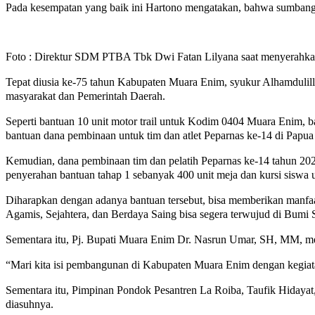
Pada kesempatan yang baik ini Hartono mengatakan, bahwa sumban
Foto : Direktur SDM PTBA Tbk Dwi Fatan Lilyana saat menyerahk
Tepat diusia ke-75 tahun Kabupaten Muara Enim, syukur Alhamduli
masyarakat dan Pemerintah Daerah.
Seperti bantuan 10 unit motor trail untuk Kodim 0404 Muara Enim, b
bantuan dana pembinaan untuk tim dan atlet Peparnas ke-14 di Papua 
Kemudian, dana pembinaan tim dan pelatih Peparnas ke-14 tahun 2021
penyerahan bantuan tahap 1 sebanyak 400 unit meja dan kursi siswa
Diharapkan dengan adanya bantuan tersebut, bisa memberikan manfaat
Agamis, Sejahtera, dan Berdaya Saing bisa segera terwujud di Bumi
Sementara itu, Pj. Bupati Muara Enim Dr. Nasrun Umar, SH, MM, m
“Mari kita isi pembangunan di Kabupaten Muara Enim dengan kegiatan
Sementara itu, Pimpinan Pondok Pesantren La Roiba, Taufik Hidayat
diasuhnya.