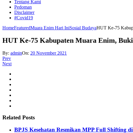
Tentang Kami
Pedoman
Disclaimer
#Covid19
Home
Featured
Muara Enim Hari Ini
Sosial Budaya
HUT Ke-75 Kabupat
HUT Ke-75 Kabupaten Muara Enim, Bukit
By:
admin
On:
20 November 2021
Prev
Next
Related Posts
BPJS Kesehatan Resmikan MPP Full Shifting di