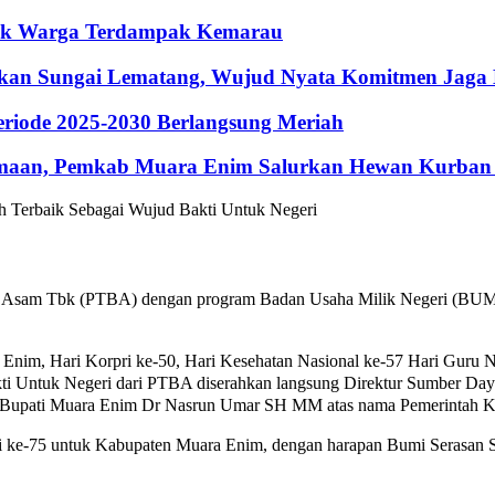
ntuk Warga Terdampak Kemarau
hkan Sungai Lematang, Wujud Nyata Komitmen Jaga
riode 2025-2030 Berlangsung Meriah
maan, Pemkab Muara Enim Salurkan Hewan Kurban 
 Asam Tbk (PTBA) dengan program Badan Usaha Milik Negeri (BUMN) 
im, Hari Korpri ke-50, Hari Kesehatan Nasional ke-57 Hari Guru Nas
ti Untuk Negeri dari PTBA diserahkan langsung Direktur Sumber Da
(Pj) Bupati Muara Enim Dr Nasrun Umar SH MM atas nama Pemerintah
ke-75 untuk Kabupaten Muara Enim, dengan harapan Bumi Serasan Se