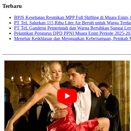
Terbaru
BPJS Kesehatan Resmikan MPP Full Shifting di Muara Enim, P
PT TeL Salurkan 115 Ribu Liter Air Bersih untuk Warga Ter
PT TeL Gandeng Pemerintah dan Warga Bersihkan Sungai Le
Pelantikan Pengurus DPD PPNI Muara Enim Periode 2025-20
Menebar Keikhlasan dan Menguatkan Kebersamaan, Pemkab 