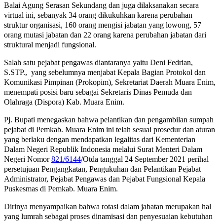
Balai Agung Serasan Sekundang dan juga dilaksanakan secara
virtual ini, sebanyak 34 orang dikukuhkan karena perubahan
struktur organisasi, 160 orang mengisi jabatan yang lowong, 57
orang mutasi jabatan dan 22 orang karena perubahan jabatan dari
struktural menjadi fungsional.
Salah satu pejabat pengawas diantaranya yaitu Deni Fedrian,
S.STP., yang sebelumnya menjabat Kepala Bagian Protokol dan
Komunikasi Pimpinan (Prokopim), Sekretariat Daerah Muara Enim,
menempati posisi baru sebagai Sekretaris Dinas Pemuda dan
Olahraga (Dispora) Kab. Muara Enim.
Pj. Bupati menegaskan bahwa pelantikan dan pengambilan sumpah
pejabat di Pemkab. Muara Enim ini telah sesuai prosedur dan aturan
yang berlaku dengan mendapatkan legalitas dari Kementerian
Dalam Negeri Republik Indonesia melalui Surat Menteri Dalam
Negeri Nomor
821/6144
/Otda tanggal 24 September 2021 perihal
persetujuan Pengangkatan, Pengukuhan dan Pelantikan Pejabat
Administrator, Pejabat Pengawas dan Pejabat Fungsional Kepala
Puskesmas di Pemkab. Muara Enim.
Dirinya menyampaikan bahwa rotasi dalam jabatan merupakan hal
yang lumrah sebagai proses dinamisasi dan penyesuaian kebutuhan