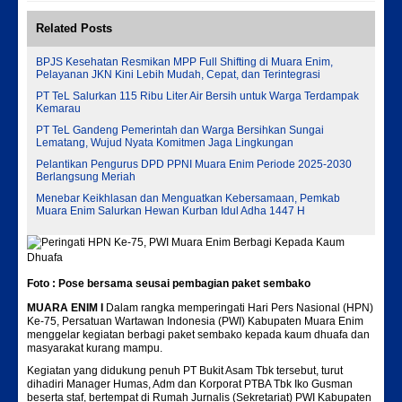
Related Posts
BPJS Kesehatan Resmikan MPP Full Shifting di Muara Enim,
Pelayanan JKN Kini Lebih Mudah, Cepat, dan Terintegrasi
PT TeL Salurkan 115 Ribu Liter Air Bersih untuk Warga Terdampak
Kemarau
PT TeL Gandeng Pemerintah dan Warga Bersihkan Sungai
Lematang, Wujud Nyata Komitmen Jaga Lingkungan
Pelantikan Pengurus DPD PPNI Muara Enim Periode 2025-2030
Berlangsung Meriah
Menebar Keikhlasan dan Menguatkan Kebersamaan, Pemkab
Muara Enim Salurkan Hewan Kurban Idul Adha 1447 H
Foto : Pose bersama seusai pembagian paket sembako
MUARA ENIM I
Dalam rangka memperingati Hari Pers Nasional (HPN)
Ke-75, Persatuan Wartawan Indonesia (PWI) Kabupaten Muara Enim
menggelar kegiatan berbagi paket sembako kepada kaum dhuafa dan
masyarakat kurang mampu.
Kegiatan yang didukung penuh PT Bukit Asam Tbk tersebut, turut
dihadiri Manager Humas, Adm dan Korporat PTBA Tbk Iko Gusman
beserta staf, bertempat di Rumah Jurnalis (Sekretariat) PWI Kabupaten