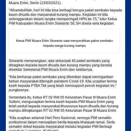
Muara Enim, Senin (15/03/2021).
“Alhamdulillah, hari ini kita bisa berbagi berupa paket sembako kepada
kaum dhuafa dan masyarakat kurang mampu. Kegiatan ini kita
selenggarakan dalam rangka memperingati HPN ke-75,” tutur Ketua
PWI Kabupaten Muara Enim Siswanto SE SH disela-sela kegiatan.
Ketua PWI Muara Enim Siswanto saat menyerahkan paket sembako
kepada warga kurang mampu
Siswanto menerangkan, ada sebanyak 40 paket sembako yang
dibagikan kepada kaum dhuafa dan kurang mampu yang berada
disekitar Sekretariat PWI Muara Enim dan sekitarnya.
“Kita berharap paket sembako yang diberikan dapat meringankan
beban masyarakat ditengah pandemi Covid-19. Kita ucapkan terima
kasih kepada PTBA Tbk yang telah mensupport penuh kegiatan ini,”
pungkasnya.
Sementara itu, Ketua RT 02 RW 05 Kelurahan Pasar III Muara Enim
Sultoni, mengucapkan terima kasih kepada PWI Muara Enim yang
telah peduli kepada masyarakat khususnya kaum dhuafa dan kurang
mampu dilingkungan RT 02 RW 05 Kelurahan Pasar III Muara Enim.
“Kita ucapkan selamat Hari Pers Nasional, semoga PWI semakin
profesional dalam menyajikan berita kepada khalayak ramai. Serta
semakin dekat kepada masyarakat melalui kegiatan PWI Berbagi